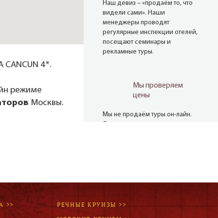
Наш девиз – «продаём то, что
видели сами». Наши
менеджеры проводят
регулярные инспекции отелей,
посещают семинары и
рекламные туры.
A CANCUN 4*.
Мы проверяем
айн режиме
цены
аторов
Москвы.
Мы не продаём туры он-лайн.
Сначала наш менеджер
убедится в наличии тура по
указанной цене и только после
это связывается с клиентом.
Да! Это не современно, но зато
надёжно!
А >>
РЕЧНЫЕ КРУИЗЫ >>