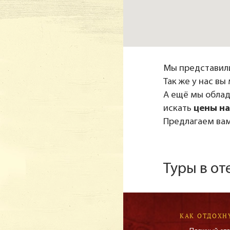
Мы представили
Так же у нас в
А ещё мы обла
искать
цены на
Предлагаем вам
Туры в о
КАК ОТДОХН