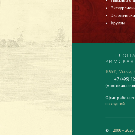
Пляжный от
Экскурсион
Экзотически
Круизы
ПЛОЩА
РИМСКАЯ
109544, Москва, Б
+7 (495) 12
(многоканальн
Офис работает
выходной
©
2000 – 2026