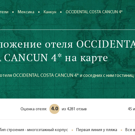
тели
Мексика
Канкун
OCCIDENTAL COSTA CANCUN 4*
ложение отеля OCCIDENT
 CANCUN 4* на карте
отеля OCCIDENTAL COSTA CANCUN 4* и соседних с ним гостиниц 
4.0
Оценка отеля:
4281 отзыв
45 
из
Тип строения - многоэтажный корпус
Первая линия у пляжа
Все 