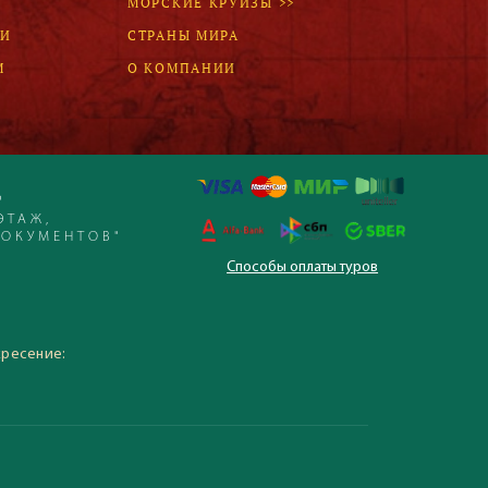
МОРСКИЕ КРУИЗЫ >>
ЛИ
СТРАНЫ МИРА
М
О КОМПАНИИ
Р
ЭТАЖ,
ДОКУМЕНТОВ"
Способы оплаты туров
 – 19:30, суббота,
кресение: