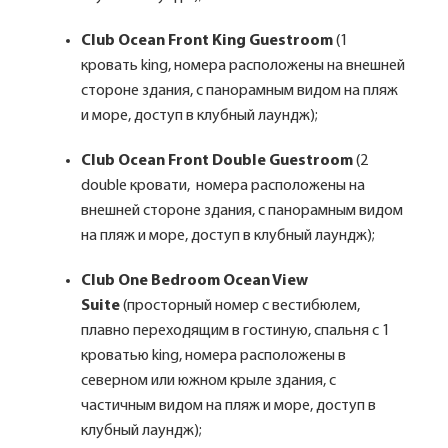
Club Ocean Front King Guestroom
(1
кровать king, номера расположены на внешней
стороне здания, с панорамным видом на пляж
и море, доступ в клубный лаундж);
Club Ocean Front Double Guestroom
(2
double кровати, номера расположены на
внешней стороне здания, с панорамным видом
на пляж и море, доступ в клубный лаундж);
Club One Bedroom Ocean View
Suite
(просторный номер с вестибюлем,
плавно переходящим в гостиную, спальня с 1
кроватью king, номера расположены в
северном или южном крыле здания, с
частичным видом на пляж и море, доступ в
клубный лаундж);