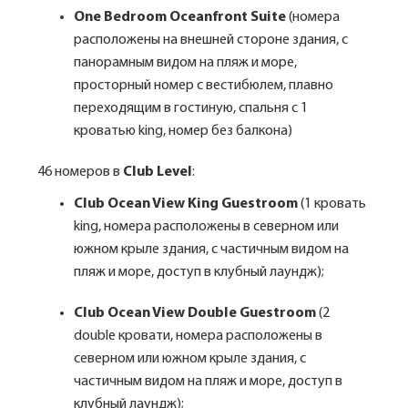
One Bedroom Oceanfront Suite
(номера
расположены на внешней стороне здания, с
панорамным видом на пляж и море,
просторный номер с вестибюлем, плавно
переходящим в гостиную, спальня с 1
кроватью king, номер без балкона)
46 номеров в
Club Level
:
Club Ocean View King Guestroom
(1 кровать
king, номера расположены в северном или
южном крыле здания, с частичным видом на
пляж и море, доступ в клубный лаундж);
Club Ocean View Double Guestroom
(2
double кровати, номера расположены в
северном или южном крыле здания, с
частичным видом на пляж и море, доступ в
клубный лаундж);