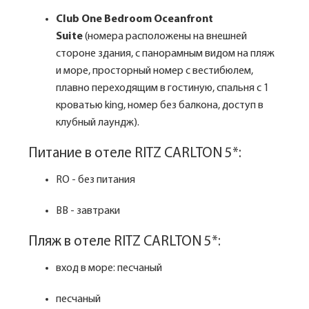
Club One Bedroom Oceanfront
Suite
(номера расположены на внешней
стороне здания, с панорамным видом на пляж
и море, просторный номер с вестибюлем,
плавно переходящим в гостиную, спальня с 1
кроватью king, номер без балкона, доступ в
клубный лаундж).
Питание в отеле RITZ CARLTON 5*:
RO - без питания
BB - завтраки
Пляж в отеле RITZ CARLTON 5*:
вход в море: песчаный
песчаный