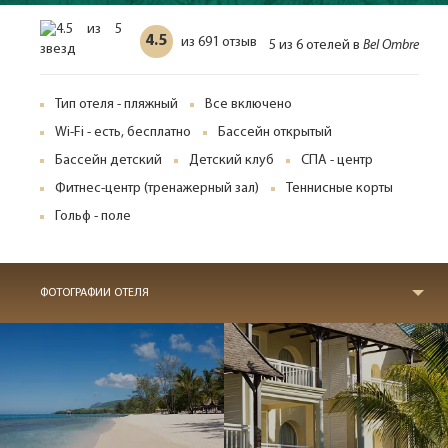
4.5
691 отзыв
из
5 из 6 отелей в
Bel Ombre
Тип отеля - пляжный
Все включено
Wi-Fi - есть, бесплатно
Бассейн открытый
Бассейн детский
Детский клуб
СПА - центр
Фитнес-центр (тренажерный зал)
Теннисные корты
Гольф - поле
ФОТОГРАФИИ ОТЕЛЯ