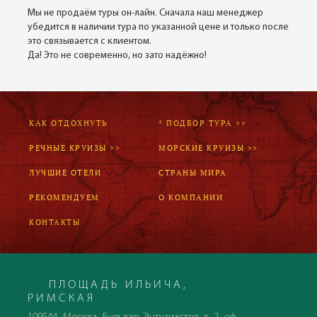
Мы не продаём туры он-лайн. Сначала наш менеджер
убедится в наличии тура по указанной цене и только после
это связывается с клиентом.
Да! Это не современно, но зато надёжно!
КАК ОТДОХНУТЬ
* ПОДБОР ТУРА >>
РЕЧНЫЕ КРУИЗЫ >>
МОРСКИЕ КРУИЗЫ >>
ЛУЧШИЕ ОТЕЛИ
СТРАНЫ МИРА
РЕКОМЕНДУЕМ
О КОМПАНИИ
КОНТАКТЫ
ПЛОЩАДЬ ИЛЬИЧА,
РИМСКАЯ