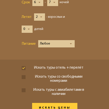
Срок
6
-
7
ночей
Летят
2
- взрослых и
0
детей
Питание
Любое
Искать туры отель + перелёт
Искать туры со свободными
номерами
Искать туры с авиабилетами в
наличии
ИСКАТЬ ЦЕНЫ