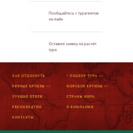
Пообщайтесь с турагентом
он-лайн
Оставьте заявку на расчёт
тура
КАК ОТДОХНУТЬ
* ПОДБОР ТУРА >>
РЕЧНЫЕ КРУИЗЫ >>
МОРСКИЕ КРУИЗЫ >>
ЛУЧШИЕ ОТЕЛИ
СТРАНЫ МИРА
РЕКОМЕНДУЕМ
О КОМПАНИИ
КОНТАКТЫ