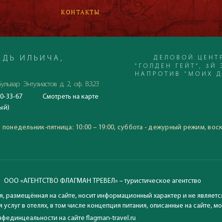
КОНТАКТЫ
ДЕЛОВОЙ ЦЕНТ
ДЬ ИЛЬИЧА,
"ГОЛДЕН ГЕЙТ", 3Й 
НАПРОТИВ "МОИХ 
ульвар Энтузиастов д. 2, оф. В.3.23
0-33-67
Смотреть
на карте
С 23.06.2020
ый)
Время работы офиса:
понедельник-пятница: 10:00
:
понедельник-пятница: 10:00 – 19:00, суббота - дежурный режим, вос
воскресение: выходной
ООО «АГЕНТСТВО ФЛАГМАН ТРЕВЕЛ» – туристическое агентство
, размещённая на сайте, носит информационный характер и не являетс
 услуг в отелях, в том числе концепция питания, описанные на сайте, 
фединцеальности на сайте flagman-travel.ru