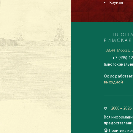
Круизы
ПЛОЩА
РИМСКАЯ
109544, Москва, Б
+7 (495) 12
(многоканальн
Офис работает
выходной
©
2000 – 2026
Вся информация
предоставления
🔏
Политика кон