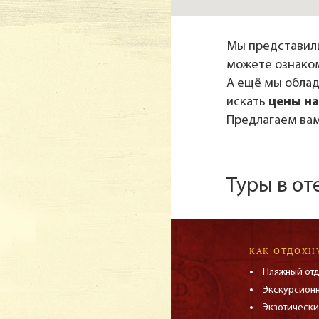
Мы представили
можете ознако
А ещё мы обла
искать
цены на
Предлагаем вам
Туры в от
КАК ОТДОХН
Пляжный от
Экскурсион
Экзотически