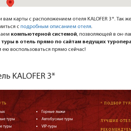
 вам карты с расположением отеля KALOFER 3*. Так же
миться с
подробным описанием отеля
.
даем
компьютерной системой
, позволяющей в он-л
 туры в отель прямо по сайтам ведущих туропер
 ею воспользоваться прямо сейчас!
ель KALOFER 3*
УТЬ
* ПОДБОР ТУР
дых
Горные лыжи
ные туры
Автобусные туры
ЛУЧШИЕ ОТЕ
е туры
VIP-туры
РЕКОМЕНДУЕ