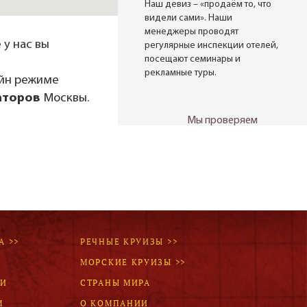
Наш девиз – «продаём то, что
видели сами». Наши
менеджеры проводят
 у нас вы
регулярные инспекции отелей,
посещают семинары и
рекламные туры.
айн режиме
аторов
Москвы.
Мы проверяем
цены
Мы не продаём туры он-лайн.
Сначала наш менеджер
убедится в наличии тура по
указанной цене и только после
это связывается с клиентом.
Да! Это не современно, но зато
А >>
РЕЧНЫЕ КРУИЗЫ >>
надёжно!
МОРСКИЕ КРУИЗЫ >>
ЛИ
СТРАНЫ МИРА
М
О КОМПАНИИ