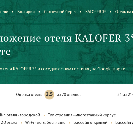
тели
Болгария
Солнечный берег
KALOFER 3*
Отель на 
ложение отеля KALOFER 3
рте
теля KALOFER 3* и соседних с ним гостиниц на Google-карте.
3.5
Оценка отеля:
70 отзывов
51 из 21
из
Тип отеля - городской
Тип строения - многоэтажный корпус
 2-3 этажа
Wi-Fi - есть, бесплатно
Бассейн открытый
Бассейн 