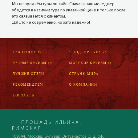
Мы не продаём туры он-лайн. Сначала наш менеджер
убедится в наличии тура по указанной цене и только после
это связывается с клиентом.
Да! Это не современно, но зато надёжно!
КАК ОТДОХНУТЬ
* ПОДБОР ТУРА >>
РЕЧНЫЕ КРУИЗЫ >>
МОРСКИЕ КРУИЗЫ >>
ЛУЧШИЕ ОТЕЛИ
СТРАНЫ МИРА
РЕКОМЕНДУЕМ
О КОМПАНИИ
КОНТАКТЫ
ПЛОЩАДЬ ИЛЬИЧА,
РИМСКАЯ
109544, Москва, Бульвар Энтузиастов д. 2, оф.