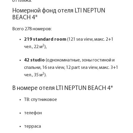
от пляжа.
Номерной фонд отеля LTI NEPTUN
BEACH 4*
Всего 278 номеров:
219 standard room
(121 sea view, макс. 2+1
2
чел., 22 м
),
42 studio
(однокомнатные, зоны гостиной и
спальни, 16 sea view, 12 part sea view, макс. 3+1
2
чел., 35 м
).
В номере отеля LTI NEPTUN BEACH 4*
ТВ: спутниковое
телефон
терраса