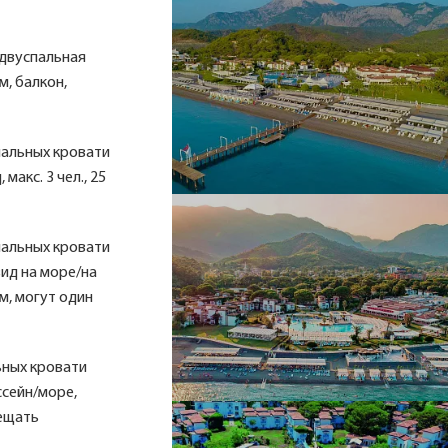
 двуспальная
м, балкон,
пальных кровати
макс. 3 чел., 25
пальных кровати
вид на море/на
ум, могут один
ьных кровати
ссейн/море,
сещать