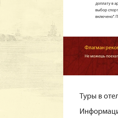
доплату в а
выбор спорт
включено". 
Флагман реко
Не можешь поехат
Туры в оте
Информаци