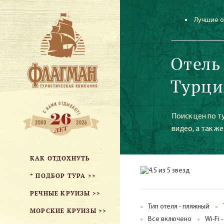
Лучшие о
Отель
Турци
Поиск цен по т
видео, а так 
КАК ОТДОХНУТЬ
* ПОДБОР ТУРА >>
РЕЧНЫЕ КРУИЗЫ >>
Тип отеля - пляжный
МОРСКИЕ КРУИЗЫ >>
Все включено
Wi-Fi 