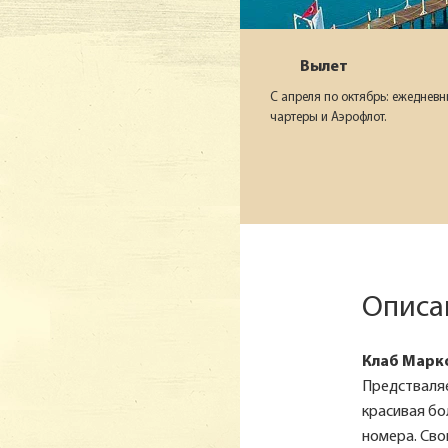
Вылет
С апреля по октябрь: ежеднев
чартеры и Аэрофлот.
Описа
Клаб Марк
Предстваляе
красивая бо
номера. Сво