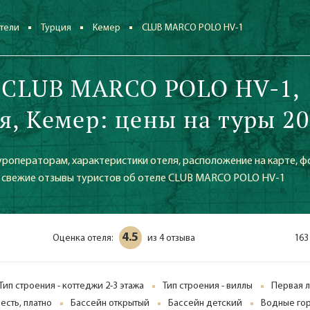
тели
Турция
Кемер
CLUB MARCO POLO HV-1
 CLUB MARCO POLO HV-1,
я, Кемер: цены на туры 20
уроператорам, характеристики отеля, расположение на карте, ф
же свежие отзывы туристов об отеле CLUB MARCO POLO HV-1
4.5
Оценка отеля:
4 отзыва
163
из
Тип строения - коттеджи 2-3 этажа
Тип строения - виллы
Первая л
- есть, платно
Бассейн открытый
Бассейн детский
Водные гор