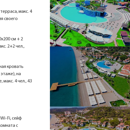
терраса, макс. 4
мя своего
х200 см + 2
с. 2+2 чел.,
ная кровать
 этаже), на
макс. 4 чел., 43
Wi-Fi, сейф
комната с