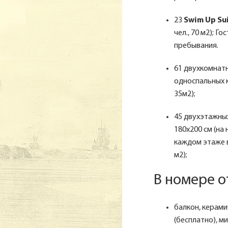
23
Swim Up Su
чел., 70 м2); 
пребывания.
61 двухкомнат
односпальных кр
35м2);
45 двухэтажны
180х200 см (на
каждом этаже ва
м2);
В номере 
балкон, керами
(бесплатно), м