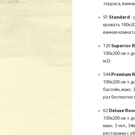
терраса, ванная
91
Standard
- 
кровать 180х20
ванная комната 
120
Superior 
100х200 см + до
м2);
544
Premium 
100х200 см + д
бассейн, макс. 
раз бесплатно 
62
Deluxe Ro
100х200 см + д
макс. 3 чел., 
рестораны с о