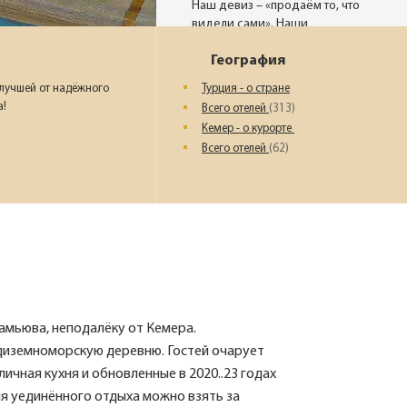
Наш девиз – «продаём то, что
видели сами». Наши
менеджеры проводят
География
регулярные инспекции отелей,
посещают семинары и
 лучшей от надёжного
Турция - о стране
рекламные туры.
а!
Всего отелей
(313)
Кемер - о курорте
Всего отелей
(62)
Мы проверяем
цены
Мы не продаём туры он-лайн.
Сначала наш менеджер
убедится в наличии тура по
указанной цене и только после
это связывается с клиентом.
Да! Это не современно, но зато
надёжно!
амьюва, неподалёку от Кемера.
диземноморскую деревню. Гостей очарует
чная кухня и обновленные в 2020..23 годах
ля уединённого отдыха можно взять за