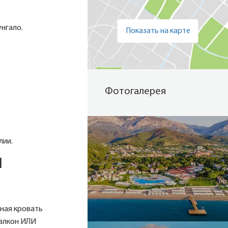
унгало.
Показать на карте
Фотогалерея
лии.
1
ьная кровать
балкон ИЛИ