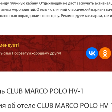
ренду пляжную кабану. Отдыхающим не даст заскучать активная
ивных мероприятий. Отель - отличный классический вариант кач
Полностью оправдывает свою цену. Рекомендуем как парам, так и
мендует!
ь сам? Посоветуй хорошему другу!
ль CLUB MARCO POLO HV-1
я об отеле CLUB MARCO POLO HV-