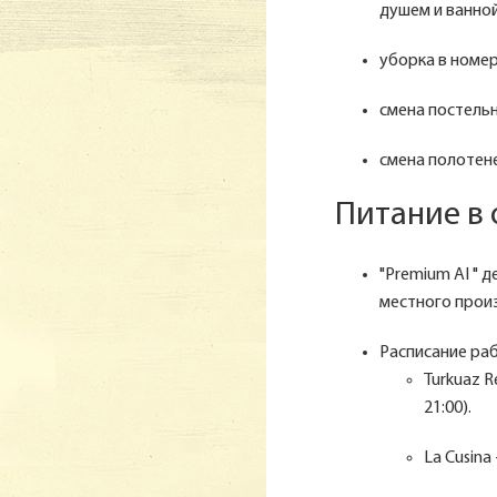
душем и ванной
уборка в номе
смена постельн
смена полотен
Питание в
"Premium AI " 
местного прои
Расписание ра
Turkuaz R
21:00).
La Cusina