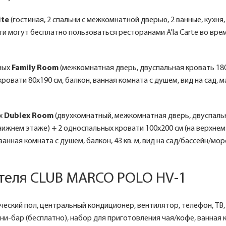
ite
(гостиная, 2 спальни с межкомнатной дверью, 2 ванные, кухня, 
Гости могут бесплатно пользоваться ресторанами A'la Carte во вре
ных
Family Room
(межкомнатная дверь, двуспальная кровать 180
овати 80х190 см, балкон, ванная комната с душем, вид на сад, мак
х
Dublex Room
(двухкомнатный, межкомнатная дверь, двуспаль
 нижнем этаже) + 2 односпальных кровати 100х200 см (на верхнем
нная комната с душем, балкон, 43 кв. м, вид на сад/бассейн/море, 
отеля CLUB MARCO POLO HV-1
ческий пол, центральный кондиционер, вентилятор, телефон, ТВ, 
ини-бар (бесплатно), набор для приготовления чая/кофе, ванная 