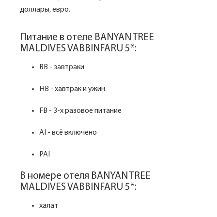
доллары, евро.
Питание в отеле BANYAN TREE
MALDIVES VABBINFARU 5*:
BB - завтраки
HB - хавтрак и ужин
FB - 3-х разовое питание
AI - всё включено
PAI
В номере отеля BANYAN TREE
MALDIVES VABBINFARU 5*:
халат