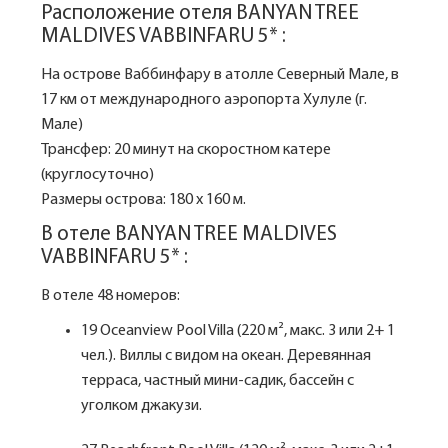
Расположение отеля BANYAN TREE
MALDIVES VABBINFARU 5* :
На острове Ваббинфару в атолле Северный Мале, в
17 км от международного аэропорта Хулуле (г.
Мале)
Трансфер: 20 минут на скоростном катере
(круглосуточно)
Размеры острова: 180 х 160 м.
В отеле BANYAN TREE MALDIVES
VABBINFARU 5* :
В отеле 48 номеров:
19 Oceanview Pool Villa (220 м², макс. 3 или 2+ 1
чел.). Виллы с видом на океан. Деревянная
терраса, частный мини-садик, бассейн с
уголком джакузи.