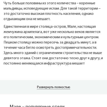
Чуть больше половины из этого количества – коренные
мальдивцы, исповедующие ислам. Для такой территории –
это достаточно высокая плотность населения, однако
отдыхающим она не мешает.
Единственная в мире столица-остров, Мале, настоящая
жемчужина архипелага, вот уже несколько веков является
его политическим, экономическим и культурным центром.
Пешком столицу можно пересечь за двадцать минут, а в
течение часа бегло осмотреть достопримечательности.
Здесь много зданий с ограничением строительства не выше
девятого этажа. Стоят они достаточно тесно друг к другу, и
постоянно меняющаяся инфраструктура мешает
капитальному строительству.
На Мальдивах нет рек, озер, поэтому, зная цену пресной
воды, горожане собирают ее в дождевые резервуары,
несут немалые расходы на опресняющие установки. Но
Развернуть полностью
мальдивцы давно привыкли жить посреди океана, и главной
своей задачей считают создать максимум удобств для
туристов.