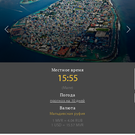
Местное время
15:55
(Мале)
Погода
прогноз на 10 дней
Валюта
Мальдивская руфия
1 MVR = 4.04 RUB
1 USD = 15.57 MVR