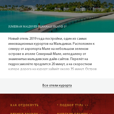
активного отдыха. Отель предлагает две бесплатные
экскурсии во время пребывания: встреча восхода или
заката, купание с дельфинами, поездки на местный
остров. Бесплатно можно пользоваться безмоторными
видами спорта на пляже, а так же поиграть в теннис,
JUMEIRAH MALDIVES OLHAHALI ISLAND 5*
футбол, бадминтон или настольные игры.
Новый отель 2019 года постройки, один из самых
инновационных курортов на Мальдивах. Расположен к
северу от аэропорта Мале на небольшом зеленом
острове в атолле Северный Мале, неподалеку от
знаменитых мальдивских дайв-сайтов. Перелёт на
гидросамолёте продлится 20 минут, а на скоростном
катере дорога на курорт займёт около 35 минут. Остров
имеет прекрасный белопесчаный пляж, окруженный
красивой лагуной и домашним рифом. Отель входит в
известную маврикийскую сеть LUX* Resorts & Hotels,
Все отели курорта
порадует взыскательных гостей размещением в
комфортабельных современных виллах (от 359 кв. м.),
отличной кухней и интересными развлечениями.
КАК ОТДОХНУТЬ
* ПОДБОР ТУРА >>