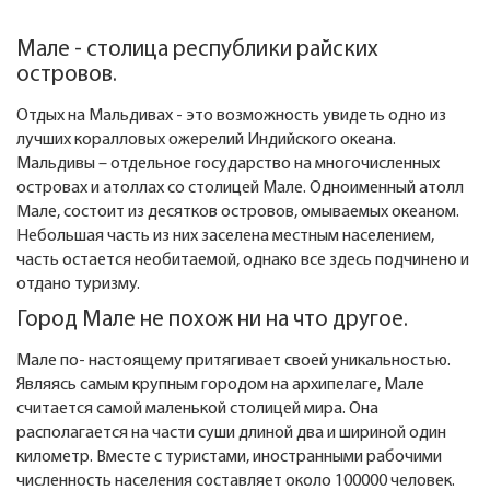
Мале - столица республики райских
островов.
Отдых на Мальдивах - это возможность увидеть одно из
лучших коралловых ожерелий Индийского океана.
Мальдивы – отдельное государство на многочисленных
островах и атоллах со столицей Мале. Одноименный атолл
Мале, состоит из десятков островов, омываемых океаном.
Небольшая часть из них заселена местным населением,
часть остается необитаемой, однако все здесь подчинено и
отдано туризму.
Город Мале не похож ни на что другое.
Мале по- настоящему притягивает своей уникальностью.
Являясь самым крупным городом на архипелаге, Мале
считается самой маленькой столицей мира. Она
располагается на части суши длиной два и шириной один
километр. Вместе с туристами, иностранными рабочими
численность населения составляет около 100000 человек.