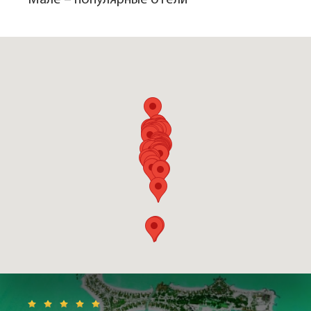
Мале – популярные отели
Достопримечательности Мале.
Подъезжая к Мале с северной стороны океана, вы издалека
увидите сверкающий купол главного здания Исламского
центра –
Большой мечети
, вмещающей 5 тысяч человек.
Бережно хранимая мусульманами святыня, украшенная
изящной, деревянной резьбой и арабской каллиграфией
вызывает у европейцев уважение к иной вере. Но с каким бы
уважением иностранцы не относились к исламу, им не
позволят взглянуть на орнаменты старейшей на Мале -
мечети Великой Пятницы
. В этой святыни находятся
могилы национальных героев и членов правящих семей
островитян. Всего на Мале около 20 мечетей.
Среди достопримечательностей столицы – бывший
президентский
дворец Муле-Ааж
, ныне гостиница для
высоких гостей из-за рубежа.
Будет интересно увидеть и само прошлое Мальдив –
голову статуи Будды
с острова Тодду, доисламские
древние письмена.