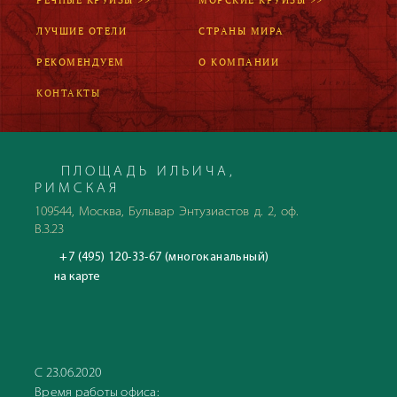
РЕЧНЫЕ КРУИЗЫ >>
МОРСКИЕ КРУИЗЫ >>
ЛУЧШИЕ ОТЕЛИ
СТРАНЫ МИРА
РЕКОМЕНДУЕМ
О КОМПАНИИ
КОНТАКТЫ
ПЛОЩАДЬ ИЛЬИЧА,
РИМСКАЯ
109544, Москва, Бульвар Энтузиастов д. 2, оф.
В.3.23
+7 (495) 120-33-67 (многоканальный)
на карте
С 23.06.2020
Время работы офиса: