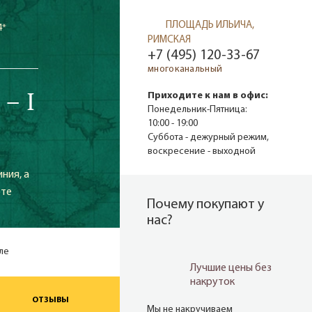
ПЛОЩАДЬ ИЛЬИЧА,
4*
РИМСКАЯ
+7 (495) 120-33-67
многоканальный
– I
Приходите к нам в офис:
Понедельник-Пятница:
10:00 - 19:00
Суббота - дежурный режим,
воскресение - выходной
ния, а
рте
Почему покупают у
нас?
оле
Лучшие цены без
накруток
ОТЗЫВЫ
Мы не накручиваем