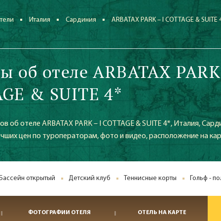
тели
Италия
Сардиния
ARBATAX PARK – I COTTAGE & SUITE 
ы об отеле ARBATAX PARK 
GE & SUITE 4*
в об отеле ARBATAX PARK – I COTTAGE & SUITE 4*, Италия, Сарди
учших цен по туроператорам, фото и видео, расположение на ка
Бассейн открытый
Детский клуб
Теннисные корты
Гольф - п
ФОТОГРАФИИ ОТЕЛЯ
ОТЕЛЬ НА КАРТЕ