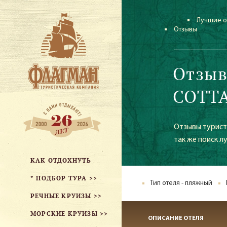
Лучшие о
Отзывы
Отзыв
COTTA
Отзывы туристо
так же поиск л
КАК ОТДОХНУТЬ
* ПОДБОР ТУРА >>
Тип отеля - пляжный
РЕЧНЫЕ КРУИЗЫ >>
МОРСКИЕ КРУИЗЫ >>
ОПИСАНИЕ ОТЕЛЯ