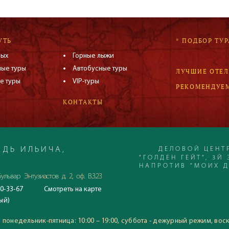
УТЬ
* ПОДБОР ТУР
дых
Горные лыжи
ные туры
Автобусные туры
ЛУЧШИЕ ОТЕ
е туры
VIP-туры
РЕКОМЕНДУЕ
КОНТАКТЫ
ДЕЛОВОЙ ЦЕНТ
ДЬ ИЛЬИЧА,
"ГОЛДЕН ГЕЙТ", 3Й 
НАПРОТИВ "МОИХ 
ульвар Энтузиастов д. 2, оф. В.3.23
0-33-67
Смотреть
на карте
С 23.06.2020
ый)
Время работы офиса:
понедельник-пятница: 10:00
:
понедельник-пятница: 10:00 – 19:00, суббота - дежурный режим, вос
воскресение: выходной