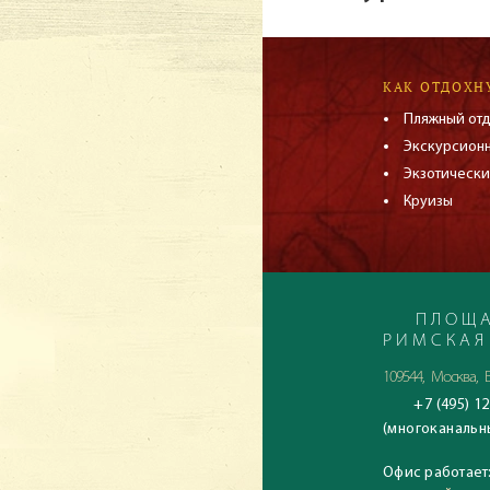
КАК ОТДОХН
Пляжный от
Экскурсион
Экзотически
Круизы
ПЛОЩА
РИМСКАЯ
109544, Москва, Б
+7 (495) 12
(многоканальн
Офис работает