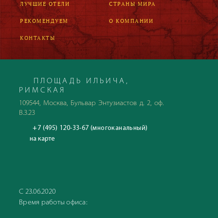
ЛУЧШИЕ ОТЕЛИ
СТРАНЫ МИРА
РЕКОМЕНДУЕМ
О КОМПАНИИ
КОНТАКТЫ
ПЛОЩАДЬ ИЛЬИЧА,
РИМСКАЯ
109544, Москва, Бульвар Энтузиастов д. 2, оф.
В.3.23
+7 (495) 120-33-67 (многоканальный)
на карте
С 23.06.2020
Время работы офиса: