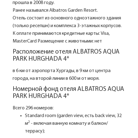
прошла в 2008 году.
Ранее назывался Albatros Garden Resort.
Отель состоит из основного одноэтажного здания
(только ресепшн) и комплекса 3-этажных корпусов.
К оплате принимаются кредитные карты: Visa,
MasterCard Размещение с животными: нет
Расположение отеля ALBATROS AQUA
PARK HURGHADA 4*
в 6 км от аэропорта Хургады, в 9 км от центра
города, на второй линии в 600 м от моря.
Номерной фонд отеля ALBATROS AQUA
PARK HURGHADA 4*
Всего 296 номеров:
Standard room (garden view, есть back view, 32
2
м
- включая ванную комнату и балкон/
террасу);