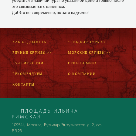
убедится в наличии тура по указанной цене и только после
это связывается с клиентом.
Да! Это не современно, но зато надёжно!
КАК ОТДОХНУТЬ
* ПОДБОР ТУРА >>
РЕЧНЫЕ КРУИЗЫ >>
МОРСКИЕ КРУИЗЫ >>
ЛУЧШИЕ ОТЕЛИ
СТРАНЫ МИРА
РЕКОМЕНДУЕМ
О КОМПАНИИ
КОНТАКТЫ
ПЛОЩАДЬ ИЛЬИЧА,
РИМСКАЯ
109544, Москва, Бульвар Энтузиастов д. 2, оф.
В.3.23