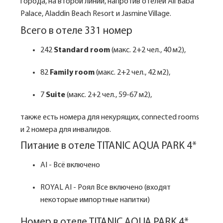
города, на второй линии, напротив отелей Ali Baba
Palace, Aladdin Beach Resort и Jasmine Village.
Всего в отеле 331 номер
242
Standard room
(макс. 2+2 чел., 40 м2),
82
Family room
(макс. 2+2 чел., 42 м2),
7
Suite
(макс. 2+2 чел., 59-67 м2),
также есть номера для некурящих, connected rooms
и 2 номера для инвалидов.
Питание в отеле TITANIC AQUA PARK 4*
AI - Всё включено
ROYAL AI - Роял Все включено (входят
некоторые импортные напитки)
Номер в отеле TITANIC AQUA PARK 4*