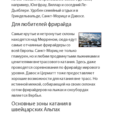
например, Юнгфрау, Виллар и соседний Ле-
Дьяблере. Удобен семейный отдых и в
Гриндельвальде, Санкт-Морице и Давосе.
Для любителей фрирайда
Самые крутые и нетронутые склоны
находятся над Мюрреном, сюда едут
самые отчаянные фрирайдеры со
всей Европы. Санкт-Мориц не только
гламурен, но и любим продвинутыми лыжниками и
ценителями внетрассового катания. Здесь даже
проводятся соревнования по фрирайду мирового
уровня. Давос и Церматт тоже предоставляют
хорошие возможности для катания вне трасс. Но
истинной меккой, собирающей на своих склонах
сотни фрирайдеров на лыжах и сноубордах
является Вербье.
Основные зоны катания в
швейцарских Альпах