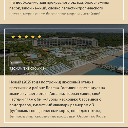
что необходимо для прекрасного отдыха: белоснежный
песок, такой нежный, словно лепестки тропического
цветка, мерцающее бирюзовое море и чистейший
воздух, несущий в себе крошечные капельки морской
воды. На острове располагаются большой парк
развлечений VinWonders, океанариум, дельфинарий,
поле для гольфа, теннисные корты принадлежащие
отелю. Сам комплекс Vinpaerl был открыт в 2003 году
(корпус Executive), и в 2007 году (корпус Deluxe),
реновация проводилась в 2016 году. Помимо двух 5-
этажных зданий есть еще 57 вилл с бассейнами. Оба
Турция,
БЕЛЕК
корпуса находятся рядом с пляжем на который не
REGNUM THE CROWN 5*
пускают посторонних. В каждом корпусе есть свой
ресторан для завтраков (ресторан Orchid и детский мини-
Новый (2025 года постройки) люксовый отель в
клуб в Deluxe, ресторан Lotus в корпусе Executive).
престижном районе Белека. Гостиница претендует на
Рекомендуем для семейного отдыха с детьми.
звание лучшего отеля Анталии. Первая линия, свой
частный пляж с бич-клубом, несколько бассейнов с
подогревом, гигантский аквапарк размером с 3
футбольных поля, тенисные корты, поле для гольфа,
фитнес-центр, спортивные площадки. Огромные Kids и
Junior Club. Фишка отеля: Rooftop (18+) на крыше 8го