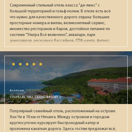
Современный стильный отель класса "де-люкс" с
большой территорией и гольф-полем. В отеле есть всё
что нужно для качественного дорого отдыха: большие
просторные номера и виллы, великолепный сервис,
множество ресторанов и баров, достойное питание по
системе "Ультра Всё включено", аквапарк, парк
динозавров, несколько бассейнов, СПА-центр, фитнес,
ночной клуб, боулинг. Рекомендуется для обеспеченных
пар и отдыха с детьми.
Вьетнам,
НЯЧАНГ
VINPEARL NHA TRANG RESORT 5*
Популярный семейный отель, расположенный на острове
Хон Че в 10 км от Нячанга. Между островом и городом
круглосуточно курсирует быстроходный катер и
проложена канатная дорога. Здесь гостям предложат всё,