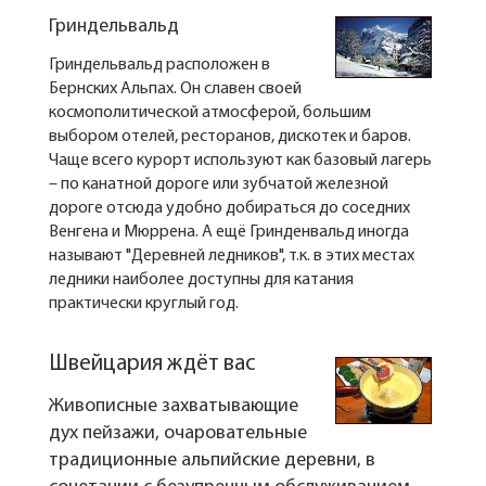
Гриндельвальд
Гриндельвальд расположен в
Бернских Альпах. Он славен своей
космополитической атмосферой, большим
выбором отелей, ресторанов, дискотек и баров.
Чаще всего курорт используют как базовый лагерь
– по канатной дороге или зубчатой железной
дороге отсюда удобно добираться до соседних
Венгена и Мюррена. А ещё Гринденвальд иногда
называют "Деревней ледников", т.к. в этих местах
ледники наиболее доступны для катания
практически круглый год.
Швейцария ждёт вас
Живописные захватывающие
дух пейзажи, очаровательные
традиционные альпийские деревни, в