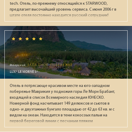
tech. Отель, по-прежнему относящийся к STARWOOD,
предлагает высочайший уровень сервиса. С июня 2006 г в
штате отеля постоянно находится русский сотрудник!
Маврикий,
ЗАПАДНОЕ ПОБЕРЕЖЬЕ
LUX* LE MORNE 5*
Отель в потрясающе красивом месте на юго-западном
побережье Маврикия у подножия горы Ле Морн Брабант,
входящей в список Всемирного наследия ЮНЕСКО.
Номерной фонд насчитывает 149 делюксов и сьютов в
одно- и двуэтажных бунгало площадью от 42 до 63 кв. м с
видом на океан. Находится в тени кокосоых пальм на
первой береговой линии с песчаным пляжем
протяженностью около 800 метров в защищенной лагуной