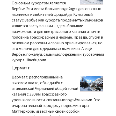
Основным курортом является
Вербье. Эти места больше подойдут для опытных
лыжников и любителей фрирайда. Культовый
статус Вербье как курорта продвинутых лыжников
является заслуженным – здесь большие
возможности для внетрассового катания и почти
половина трасс красные и черные. Правда, спуски в
основном рассеяны и сложно ориентироваться, но
это мелочи для одержимых лыжников. А ещё
Вербье, пожалуй, самый молодёжный и тусовочный
курорт Швейцарии.
Церматт
Церматт, расположенный на
высоком плато, объединён с
итальянской Червинией общей зоной
катания с 330 км трасс разного
уровня сложности, связанных подъёмниками. Это
очаровательный городок у подножия горы
Маттерхорн, известный своей особой