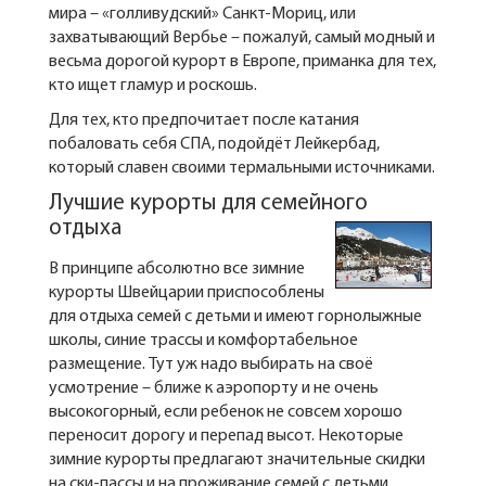
мира – «голливудский» Санкт-Мориц, или
захватывающий Вербье – пожалуй, самый модный и
весьма дорогой курорт в Европе, приманка для тех,
кто ищет гламур и роскошь.
Для тех, кто предпочитает после катания
побаловать себя СПА, подойдёт Лейкербад,
который славен своими термальными источниками.
Лучшие курорты для семейного
отдыха
В принципе абсолютно все зимние
курорты Швейцарии приспособлены
для отдыха семей с детьми и имеют горнолыжные
школы, синие трассы и комфортабельное
размещение. Тут уж надо выбирать на своё
усмотрение – ближе к аэропорту и не очень
высокогорный, если ребенок не совсем хорошо
переносит дорогу и перепад высот. Некоторые
зимние курорты предлагают значительные скидки
на ски-пассы и на проживание семей с детьми,