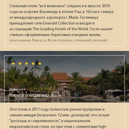
закреплены персональные помошники. Рекомендуем для
Стильный отель "всё включено", открылся в августе 2019
взыскательной публики.
года на острове Фасменду в атолле Раа, в 162 км к северу
от международного аэропорта г. Мале. Гостиница
принадлежит сети Emerald Collection и входит в
ассоциацию The Leading Hotels of the World. Гости оценят
стильно оформленные береговые и водные виллы,
изысканные блюда в 4х ресторанах, отличный детский
клуб с большой территорией, широкие возможности для
активного отдыха, хороший песчаный пляж и живой
красивый риф.
Индонезия,
ОСТРОВ БАЛИ
THE WESTIN RESORT NUSA DUA 5*
Этот отель в 2011 году полностью реконструирован и
сменил имидж (потрачено 12 млн. долларов): его лозунг
"роскошь и современность", в национальном
индонезийском стиле, но при этом с элементами high-