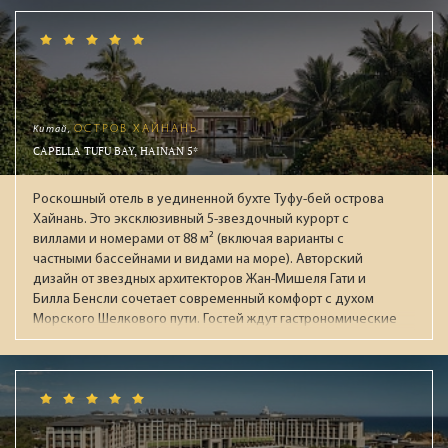
этажа: панорамный бассейн, ресторан и зал для фитнеса с
захватывающими видами на окрестности. Два СПА-центра
площадью 4500 кв.м и 1500 кв.м. Все номера: просторные
съюты от 110м² и виллы с бассейнами от 95м² с системой
"умный дом" и консьерж-сервисом. Гостей ждут 8
тематических ресторанов, в 10 барах авторские коктейли
и премиальные напитки.
Китай,
ОСТРОВ ХАЙНАНЬ
CAPELLA TUFU BAY, HAINAN 5*
Роскошный отель в уединенной бухте Туфу-бей острова
Хайнань. Это эксклюзивный 5-звездочный курорт с
виллами и номерами от 88 м² (включая варианты с
частными бассейнами и видами на море). Авторский
дизайн от звездных архитекторов Жан-Мишеля Гати и
Билла Бенсли сочетает современный комфорт с духом
Морского Шелкового пути. Гостей ждут гастрономические
рестораны, огромный бассейн, премиальный спа-центр
Auriga и приватный пляж. Лауреат престижных наград
(Condé Nast Traveller, National Geographic), идеален для
взыскательных путешественников, ищущих уединение и
высочайший уровень сервиса.