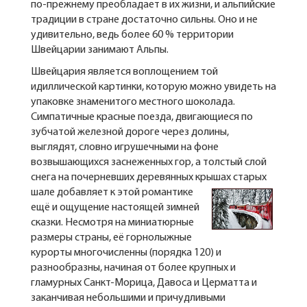
по-прежнему преобладает в их жизни, и альпийские
традиции в стране достаточно сильны. Оно и не
удивительно, ведь более 60 % территории
Швейцарии занимают Альпы.
Швейцария является воплощением той
идиллической картинки, которую можно увидеть на
упаковке знаменитого местного шоколада.
Симпатичные красные поезда, двигающиеся по
зубчатой железной дороге через долины,
выглядят, словно игрушечными на фоне
возвышающихся заснеженных гор, а толстый слой
снега на почерневших деревянных крышах старых
шале
добавляет к этой романтике
ещё и ощущение настоящей зимней
сказки. Несмотря на миниатюрные
размеры страны, её горнолыжные
курорты многочисленны (порядка 120) и
разнообразны, начиная от более крупных и
гламурных Санкт-Морица, Давоса и Церматта и
заканчивая небольшими и причудливыми