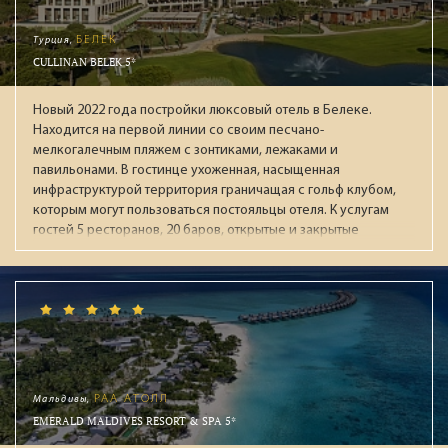
Турция,
БЕЛЕК
CULLINAN BELEK 5*
Новый 2022 года постройки люксовый отель в Белеке.
Находится на первой линии со своим песчано-
мелкогалечным пляжем с зонтиками, лежаками и
павильонами. В гостинце ухоженная, насыщенная
инфраструктурой территория граничащая с гольф клубом,
которым могут пользоваться постояльцы отеля. К услугам
гостей 5 ресторанов, 20 баров, открытые и закрытые
бассейны (в т.ч. с подогревом зимой), аквапарк с 13
воднымии горками, СПА-центр, тренажёрный зал, детская
зона (Kids & Junior Club), круглосуточный зал ожидания при
раннем заезде / позднем выезде. В течении дня работает
анимационная команда, а по вечерам проходят
театрализованные представления с приглашенными
артистами. В "Ультра Всё включено" входят брендовые
напитки мировых производителей: виски, коньяки,
Мальдивы,
РАА АТОЛЛ
мартини, водка, джины, ромы и ликеры. На пляже целый
EMERALD MALDIVES RESORT & SPA 5*
день мороженное, вафли, фрукты. За номерами