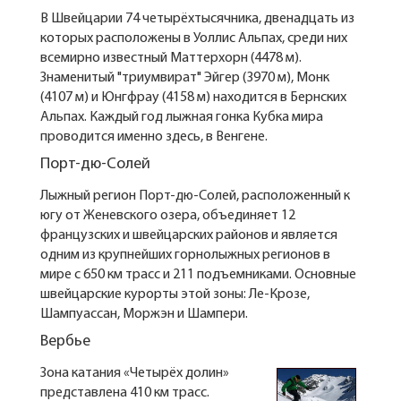
В Швейцарии 74 четырёхтысячника, двенадцать из
которых расположены в Уоллис Альпах, среди них
всемирно известный Маттерхорн (4478 м).
Знаменитый "триумвират" Эйгер (3970 м), Монк
(4107 м) и Юнгфрау (4158 м) находится в Бернских
Альпах. Каждый год лыжная гонка Кубка мира
проводится именно здесь, в Венгене.
Порт-дю-Солей
Лыжный регион Порт-дю-Солей, расположенный к
югу от Женевского озера, объединяет 12
французских и швейцарских районов и является
одним из крупнейших горнолыжных регионов в
мире с 650 км трасс и 211 подъемниками. Основные
швейцарские курорты этой зоны: Ле-Крозе,
Шампуассан, Моржэн и Шампери.
Вербье
Зона катания «Четырёх долин»
представлена 410 км трасс.