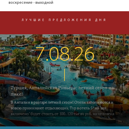
воскресение - выходной
ЛУЧШИЕ ПРЕДЛОЖЕНИЯ ДНЯ
7.08.26
Турция, Анталийская Ривьера: летний сезон на
пике!
В Анталии в разгаре летний сезон! Отели заполняются и
вовсю принимают отдыхающих. Тур в отель 5* на "всё
включено" будет стоить от 100..120 тысяч руб. на человека
за неделю, включая перелёт и трансфер. Погода летняя -
воздух в это время прогревается до 33..35°C, а водичка в