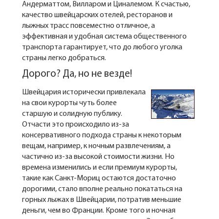
Андерматтом, Вилларом и Циналемом. К счастью,
качество швейцарских отелей, ресторанов и
лыжных трасс повсеместно отличное, а
эффективная и удобная система общественного
транспорта гарантирует, что до любого уголка
страны легко добраться.
Дорого? Да, но не везде!
Швейцария исторически привлекала
на свои курорты чуть более
старшую и солидную публику.
Отчасти это происходило из-за
консервативного подхода страны к некоторым
вещам, например, к ночным развлечениям, а
частично из-за высокой стоимости жизни. Но
времена изменились и если премиум курорты,
такие как Санкт-Мориц остаются достаточно
дорогими, стало вполне реально покататься на
горных лыжах в Швейцарии, потратив меньшие
деньги, чем во Франции. Кроме того и ночная