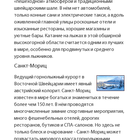
«пешеходной» атмосферой и традиционными
швейцарскими шале. В нём нет автомобилей,
только конные сани и электрические такси, а вдоль
оживленной главной улицы роскошные отели и
изысканные рестораны, хорошие магазины и
уютные бары. Катание на лыжах в этой обширной
высокогорной области считается одним из лучших
в мире, особенно для продвинутых и среднего
уровня лыжников.
Санкт-Мориц
Ведущий горнолыжный курорт в
Восточной Швейцарии имеет явный
австрийский колорит. Санкт-Мориц
известен в мире богатых и знаменитых в течение
более чем 150 лет. В нём проводятся
многочисленные зимние спортивные мероприятия,
много фешенебельных отелей, дорогих
ресторанов, бутиков и СПА-салонов. Но здесь не
только блеск и очарование - Санкт-Мориц может
похвастать мирового класса горнолыжными