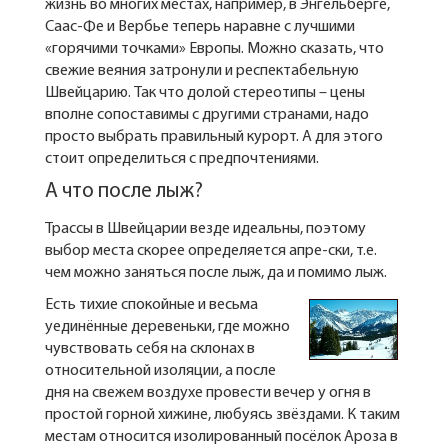
жизнь во многих местах, например, в Энгельберге,
Саас-Фе и Вербье теперь наравне с лучшими
«горячими точками» Европы. Можно сказать, что
свежие веяния затронули и респектабельную
Швейцарию. Так что долой стереотипы – цены
вполне сопоставимы с другими странами, надо
просто выбрать правильный курорт. А для этого
стоит определиться с предпочтениями.
А что после лыж?
Трассы в Швейцарии везде идеальны, поэтому
выбор места скорее определяется апре-ски, т.е.
чем можно заняться после лыж, да и помимо лыж.
Есть тихие спокойные и весьма
уединённые деревеньки, где можно
чувствовать себя на склонах в
относительной изоляции, а после
дня на свежем воздухе провести вечер у огня в
простой горной хижине, любуясь звёздами. К таким
местам относится изолированный посёлок Ароза в