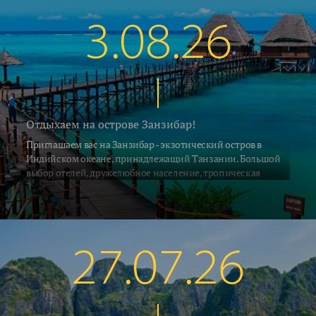
южных регионах Алании и Сиде 26..28°C. В Кемере на
градус прохладнее... Поехали на отдых!
3.08.26
Отдыхаем на острове Занзибар!
Приглашаем вас на Занзибар - экзотический остров в
Индийском океане, принадлежащий Танзании. Большой
выбор отелей, дружелюбное население, тропическая
природа и, конечно, песчаные пляжи привлекают на
Занзибар ежегодно десятки тысяч туристов со всех концов
Земли. С 2 июля на остров выполняет прямые рейсы а\к Air
Tanzania. Российские ведущие туроператоры взяли блоки
мест на рейсах азиатских и африканских авиакомпаний с
27.07.26
удобными стыковками по хорошим ценам. Мы предлагаем
воспользоваться этой возможностью и рвануть на отдых в
Африку.