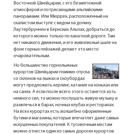
Восточной Швейцарии, с его безмятежной
атмосферой и потрясающими альпийскими
панорамами. Или Мюррен, расположенный на
скалистом выступе с видом на долину
Лаутербруннен в Бернских Альпах, добраться до
которого можно только по канатной дороге. Там
нет никакого движения, и его живописные шале на
фоне горных пейзажей делают это место
очаровательным.
Но большинство горнолыжных
курортов Швейцарии помимо спуска
со склонов на лыжах и сноубордах
могут предложить керлинг, катание на коньках или
на санях. А если после всего этого останется хоть
немного сил, то можно послушать живую музыку и
развлечься в барах, ночных клубах и ресторанах.
На всех курортах есть волшебно оформленные
бутики и магазины, которые впечатлят даже самых
искушенных покупателей. К тусовочным местам
можно отнести один из самых дорогих курортов