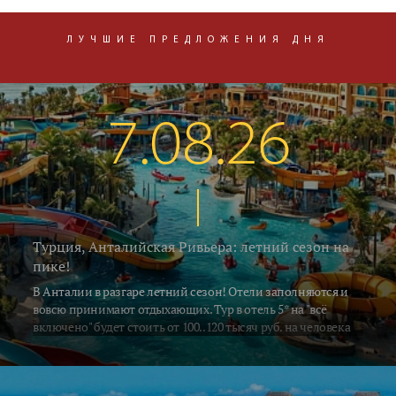
ЛУЧШИЕ ПРЕДЛОЖЕНИЯ ДНЯ
7.08.26
Турция, Анталийская Ривьера: летний сезон на
пике!
В Анталии в разгаре летний сезон! Отели заполняются и
вовсю принимают отдыхающих. Тур в отель 5* на "всё
включено" будет стоить от 100..120 тысяч руб. на человека
за неделю, включая перелёт и трансфер. Погода летняя -
воздух в это время прогревается до 33..35°C, а водичка в
южных регионах Алании и Сиде 26..28°C. В Кемере на