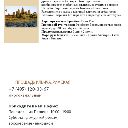
древних храмов Ангкора. Этот тур отлично
комбинируется с обычным отдыхом в отелях в регионе
Паттайи. Короткий перелёт Бангког - Сием Риеп.
Размещение в отелях различной категории звёздности.
Возможен вариант без перелёта с переездом на автобусах.
Аэропорт вылета/прилёта:
Сием Риеп
Групповой тур
, уровень Комфорт. Заезды несколько раз в
неделю, до 30 сентября 2014 года.
Продолжительность:
3 дня / 2 ночи.
Маршрут:
Бангкок - Сием Риеп - храмы Ангкора - Сием
Риеп - Бангкок
ПЛОЩАДЬ ИЛЬИЧА, РИМСКАЯ
+7 (495) 120-33-67
многоканальный
Приходите к нам в офис:
Понедельник-Пятница:
10:00 - 19:00
Суббота - дежурный режим,
воскресение - выходной