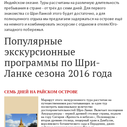
Индийском океане. Туры рассчитаны на различную длительность
пребывания в стране - от трёх до семи дней. Для первого
знакомства со Шри-Ланкой этого будет достаточно, а для
полноценного отдыха мы предлагаем задержаться на острове ещё
на немного и комбинировать экскурсии с отдыхом в отелях Юго-
западного побережья.
Популярные
экскурсионные
программы по Шри-
Ланке сезона 2016 года
СЕМЬ ДНЕЙ НА РАЙСКОМ ОСТРОВЕ
Маршрут этого экскурсионного тура рассчитан на
путешественников рассчитывающих за один тур
посмотреть максимальное количество
достопримечательностей Шри-Ланки. Включает посещения
Анурадхапуры – первой древней столице страны, подъем
на гору Сигирия «Крепость в небесах», Полоннарува –
вторая древняя столица, пещерный храм в Дамбулле,
королевского ботанического сада в Перадении, джип-