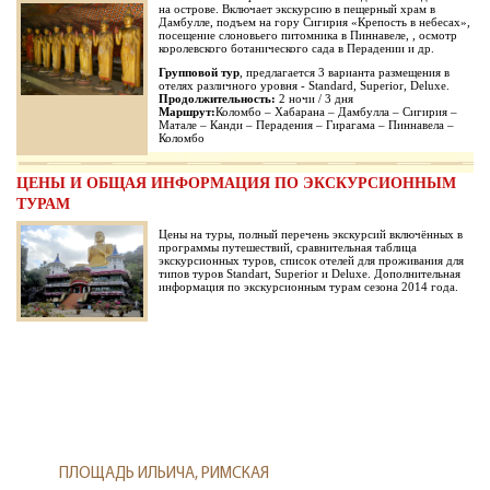
на острове. Включает экскурсию в пещерный храм в
Дамбулле, подъем на гору Сигирия «Крепость в небесах»,
посещение слоновьего питомника в Пиннавеле, , осмотр
королевского ботанического сада в Перадении и др.
Групповой тур
, предлагается 3 варианта размещения в
отелях различного уровня - Standard, Superior, Deluxe.
Продолжительность:
2 ночи / 3 дня
Маршрут:
Коломбо – Хабарана – Дамбулла – Сигирия –
Матале – Канди – Перадения – Гирагама – Пиннавела –
Коломбо
ЦЕНЫ И ОБЩАЯ ИНФОРМАЦИЯ ПО ЭКСКУРСИОННЫМ
ТУРАМ
Цены на туры, полный перечень экскурсий включённых в
программы путешествий, сравнительная таблица
экскурсионных туров, список отелей для проживания для
типов туров Standart, Superior и Deluxe. Дополнительная
информация по экскурсионным турам сезона 2014 года.
ПЛОЩАДЬ ИЛЬИЧА, РИМСКАЯ