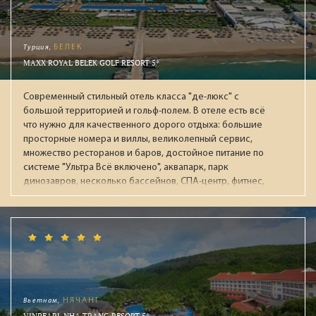
Турция,
БЕЛЕК
MAXX ROYAL BELEK GOLF RESORT 5*
Современный стильный отель класса "де-люкс" с
большой территорией и гольф-полем. В отеле есть всё
что нужно для качественного дорого отдыха: большие
просторные номера и виллы, великолепный сервис,
множество ресторанов и баров, достойное питание по
системе "Ультра Всё включено", аквапарк, парк
динозавров, несколько бассейнов, СПА-центр, фитнес,
ночной клуб, боулинг. Рекомендуется для обеспеченных
пар и отдыха с детьми.
Вьетнам,
НЯЧАНГ