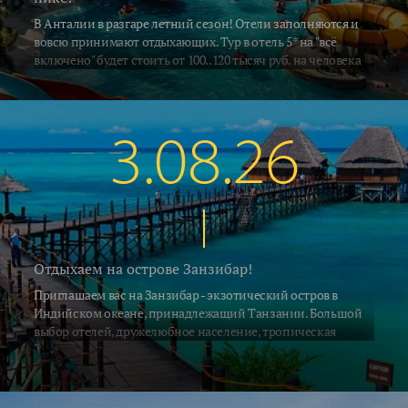
В Анталии в разгаре летний сезон! Отели заполняются и
вовсю принимают отдыхающих. Тур в отель 5* на "всё
включено" будет стоить от 100..120 тысяч руб. на человека
за неделю, включая перелёт и трансфер. Погода летняя -
воздух в это время прогревается до 33..35°C, а водичка в
южных регионах Алании и Сиде 26..28°C. В Кемере на
градус прохладнее... Поехали на отдых!
3.08.26
Отдыхаем на острове Занзибар!
Приглашаем вас на Занзибар - экзотический остров в
Индийском океане, принадлежащий Танзании. Большой
выбор отелей, дружелюбное население, тропическая
природа и, конечно, песчаные пляжи привлекают на
Занзибар ежегодно десятки тысяч туристов со всех концов
Земли. С 2 июля на остров выполняет прямые рейсы а\к Air
Tanzania. Российские ведущие туроператоры взяли блоки