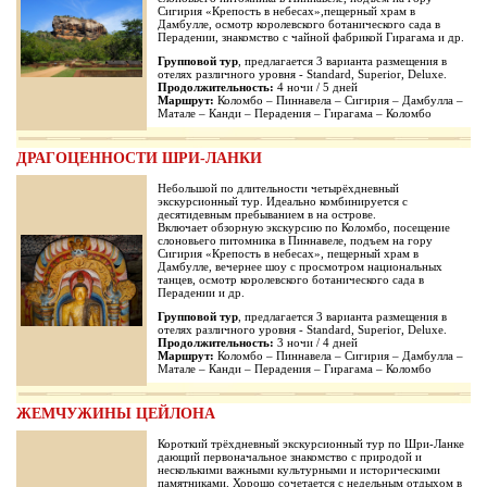
Сигирия «Крепость в небесах»,пещерный храм в
Дамбулле, осмотр королевского ботанического сада в
Перадении, знакомство с чайной фабрикой Гирагама и др.
Групповой тур
, предлагается 3 варианта размещения в
отелях различного уровня - Standard, Superior, Deluxe.
Продолжительность:
4 ночи / 5 дней
Маршрут:
Коломбо – Пиннавела – Сигирия – Дамбулла –
Матале – Канди – Перадения – Гирагама – Коломбо
ДРАГОЦЕННОСТИ ШРИ-ЛАНКИ
Небольшой по длительности четырёхдневный
экскурсионный тур. Идеально комбинируется с
десятидевным пребыванием в на острове.
Включает обзорную экскурсию по Коломбо, посещение
слоновьего питомника в Пиннавеле, подъем на гору
Сигирия «Крепость в небесах», пещерный храм в
Дамбулле, вечернее шоу с просмотром национальных
танцев, осмотр королевского ботанического сада в
Перадении и др.
Групповой тур
, предлагается 3 варианта размещения в
отелях различного уровня - Standard, Superior, Deluxe.
Продолжительность:
3 ночи / 4 дней
Маршрут:
Коломбо – Пиннавела – Сигирия – Дамбулла –
Матале – Канди – Перадения – Гирагама – Коломбо
ЖЕМЧУЖИНЫ ЦЕЙЛОНА
Короткий трёхдневный экскурсионный тур по Шри-Ланке
дающий первоначальное знакомство с природой и
несколькими важными культурными и историческими
памятниками. Хорошо сочетается с недельным отдыхом в