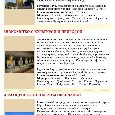
сафари в национальном парке Яла и др.
Групповой тур
, предлагается 3 варианта размещения в
отелях различного уровня - Standard, Superior, Deluxe.
Продолжительность:
6 ночей / 7 дней
Маршрут:
Коломбо – Анурадхапура – Сигирия –
Полоннарува – Дамбулла – Матале – Канди – Перадения –
Лабукелле – Нувара-Элия – Яла – Коломбо
ЗНАКОМСТВО С КУЛЬТУРОЙ И ПРИРОДОЙ
Экскурсионный тур с посещением главных природных и
исторических достопримечательностей острова Шри-
Ланка. Включает посещение посещение слоновьего
питомника в Пиннавеле, подъем на гору Сигирия
«Крепость в небесах», Полоннарува – одна из древних
столиц страны, пещерный храм в Дамбулле, королевского
ботанического сада в Перадении, сад специй в Матале,
обзорная экскурсия по городу Канди, джип-сафари в
национальном парке Яла и др.
Групповой тур
, предлагается 3 варианта размещения в
отелях различного уровня - Standard, Superior, Deluxe.
Продолжительность:
5 ночей / 6 дней
Маршрут:
Коломбо – Пиннавела – Сигирия –
Полоннарува – Дамбулла – Матале – Канди – Перадения –
Нувара-Элия – Лабукелле – Яла – Галле – Коломбо
ДРАГОЦЕННОСТИ И МЕЧТЫ ШРИ-ЛАНКИ
Оптимальный по продолжительности пятидневный тур по
Шри-Ланке с посещением наиболее известных и
популярных туристических объектов страны.
Включает обзорную экскурсию по Коломбо, посещение
слоновьего питомника в Пиннавеле, подъем на гору