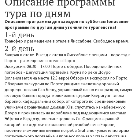
Описание программы
тура по дням
Описание программы для заездов по субботам (описание
программы по другим дням уточняйте турагенства)
1-й день
Трансфер и размещение в отеле в Лиссабоне. Свободное время.
2-й день
Завтрак в отеле. Выезд с отеля в Лиссабоне с вещами – переезд в
Порто – размещение в отеле в Порто
Экскурсия: 08:30 – 17:00: Порто с обедом. Посещение Винных
погребов - Дегустация портвейна. Круиз по реке Доуро
(оплачивается на месте 12.5 евро) Обзорная экскурсия по Порто.
Обзорная экскурсия по Порто: увидите «железнодорожный
дворец» - вокзал Сао Бенту, украшенный панно из изразцов, самую
высокую башню города- колокольню церкви Клеригуш - эпохи
барокко, кафедральный собор, от которого по средневековым
улочками с гранитными домами XIIв. спуститесь на набережную
Доуро и прокатитесь на кораблике под выдающимися мостами
Эйфеля и Кардозу, посетите церковь Св. Франциска, равной
которой по отделке позолоченной резьбой нет в Европе,
посетите знаменитые винные погреба Grahams - узнаете историю
португальского портвейна и процесс производства- дегустация.