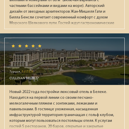
виллами и номерами от 88 м² (включая варианты с
частными бассейнами и видами на море). Авторский
дизайн от звездных архитекторов Жан-Мишеля Гати и
Билла Бенсли сочетает современный комфорт с духом
Морского Шелкового пути. Гостей ждут гастрономические
рестораны, огромный бассейн, премиальный спа-центр
Auriga и приватный пляж. Лауреат престижных наград
(Condé Nast Traveller, National Geographic), идеален для
взыскательных путешественников, ищущих уединение и
высочайший уровень сервиса.
Турция,
БЕЛЕК
CULLINAN BELEK 5*
Новый 2022 года постройки люксовый отель в Белеке.
Находится на первой линии со своим песчано-
мелкогалечным пляжем с зонтиками, лежаками и
павильонами. В гостинце ухоженная, насыщенная
инфраструктурой территория граничащая с гольф клубом,
которым могут пользоваться постояльцы отеля. К услугам
гостей 5 ресторанов, 20 баров, открытые и закрытые