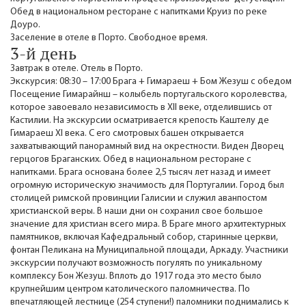
Обед в национальном ресторане с напитками Круиз по реке
Доуро.
Заселение в отеле в Порто. Свободное время.
3-й день
Завтрак в отеле. Отель в Порто.
Экскурсия: 08:30 – 17:00 Брага + Гимараеш + Бом Жезуш с обедом
Посещение Гимарайнш – колыбель португальского королевства,
которое завоевало независимость в XII веке, отделившись от
Кастилии. На экскурсии осматривается крепость Каштелу де
Гимараеш XI века. С его смотровых башен открывается
захватывающий панорамный вид на окрестности. Виден Дворец
герцогов Браганских. Обед в национальном ресторане с
напитками. Брага основана более 2,5 тысяч лет назад и имеет
огромную историческую значимость для Португалии. Город был
столицей римской провинции Галисии и служил аванпостом
христианской веры. В наши дни он сохранил свое большое
значение для христиан всего мира. В Браге много архитектурных
памятников, включая Кафедральный собор, старинные церкви,
фонтан Пеликана на Муниципальной площади, Аркаду. Участники
экскурсии получают возможность погулять по уникальному
комплексу Бон Жезуш. Вплоть до 1917 года это место было
крупнейшим центром католического паломничества. По
впечатляющей лестнице (254 ступени!) паломники поднимались к