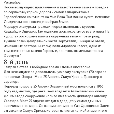
Регалейра.
После волнующего приключения в таинственном замке – поездка
по серпантину горной дороги к самой западной точке
Европейского континента на Мыс Рока. Там можно купить истинное
Свидетельство о посещении Края Земли.
Маршрут экскурсии проходит через знаменитые курорты
Кашкайш и Эшторил. Там отдыхает аристократия со всего мира. На
курортах роскошные виллы в окружении эвкалиптовых рощ,
лучшие пляжи центральной части Португалии, шикарные отели,
изысканные рестораны, гольф-поля мирового класса, одно из
самых известных казино Европы и, конечно, знаменитая трасса
Формулы-1.
8-й день
Завтрак в отеле. Свободное время. Отель в Лиссабоне.
Для желающих и за дополнительную плату экскурсия (70 евро за
человека) - Эвора - Мост 25 Апреля, Статуя Христа. Трансфер в
аэропорт.
Переезд по мосту 25 Апреля Знаменитый мост появился в 1966
году над местом, где река Тежу впадает в Атлантический океан.
До 1974 года сооружение носило имя в честь диктатора Антониу
Салазара. Мост 25 Апреля входит в двадцатку самых длинных
висячих мостов мира. Он напоминает мост в Сан-Франциско. Затем
вы увидите Статую Христа, которая является копией знаменитого