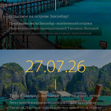
Отдыхаем на острове Занзибар!
Приглашаем вас на Занзибар - экзотический остров в
Индийском океане, принадлежащий Танзании. Большой
выбор отелей, дружелюбное население, тропическая
природа и, конечно, песчаные пляжи привлекают на
Занзибар ежегодно десятки тысяч туристов со всех концов
Земли. С 2 июля на остров выполняет прямые рейсы а\к Air
Tanzania. Российские ведущие туроператоры взяли блоки
мест на рейсах азиатских и африканских авиакомпаний с
27.07.26
удобными стыковками по хорошим ценам. Мы предлагаем
воспользоваться этой возможностью и рвануть на отдых в
Африку.
Туры в Таиланд: выгодные цены на отдых летом
Лето считается низким сезоном для отдыха на курортах
Таиланда. Пакетные туры на вылеты в начале июля стоят от