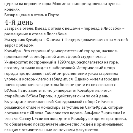
церкви на вершине горы. Многие из них преодолевали путь на
коленях.
Возвращение в отель в Порто.
4-й день
Завтрак в отеле. Выезд с отеля с вещами – переезд в Лиссабон –
размещение в отеле в Лиссабоне.
Экскурсия: Куимбра + Фатима + Пещеры (оплачивается на месте 6
евро) с обедом.
Коимбра - Это старинный университетский городок, насквозь
пропитанный своеобразной атмосферой студенчества.
Университет, построенный в 1290 году, располагается на горе,
поэтому отлично виден с набережной. Исторический центр
города представляет собой хитросплетение узких старинных
улочек, в которых легко заблудиться. Однако жители городка
очень приветливые, при этом больше трети из них связаны с
ВУЗом. Надо заметить, что университет Коимбры является
старейшим ВУЗом Европы, а действует он и по сей день.
Вы увидите великолепный Кафедральный собор Се-Веля в
романском стиле и монастырь августинцев Санта-Круш, который
сохранился с XII века. Там покоятся король Альфонс Энрикеша I и
его сын Саншу I. Если вы попадете в Коимбру во время праздника,
то обязательно повстречаете множество людей в оригинальных
плащах с отличительными ленточками факультетов.