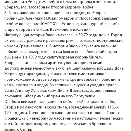
монумента в Рио-Де-Жанейро и была построена в честь Бога,
уберегшего Лиссабон во Второй мировой войне.
В Португалии множество старинных городов, но Эвора в
провинции Алентежу (130 километров от Лиссабона), занимает
особое положение. ЮНЕСКО внёс весь архитектурный ансамбль
старого города в список Всемирного наследия.
Интригующая история Эворы началась в 80-72 годы до н.э. Город
активно застраивали и развивали римляне, мавры, португальские
короли Средневековья. В истории Эворы случались великие
события, например, именно там был основан Ависский орден
рыцарей, а в 1832 году капитулировал король Мигель.
Эвора славится своими архитектурно-историческими
достопримечательностями, включая, центральную площадь Дона
Жеральду с аркадами, где часть колонн имеет античное
происхождение. Здесь во времена Средневековья проводили
казни еретиков и ведьм. Участники экскурсии увидят церковь
Санту Антониу XVI века, храм Дианы II века н.э., единственный
сохранившийся римский храм на всю Португалию.
Особого внимания заслуживает небывалый по красоте собор
Эворы в романо-готическом стиле, возведённый между 1186 и
1204 годами. Трепетное восхищение вызывает церковь Святого
Франсишку с невероятной часовней из настоящих человеческих
костей, которая каждому живому напоминает о бренности
земного бытия.