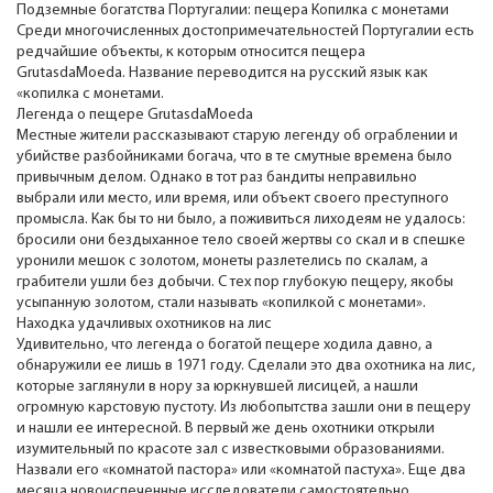
Подземные богатства Португалии: пещера Копилка с монетами
Среди многочисленных достопримечательностей Португалии есть
редчайшие объекты, к которым относится пещера
GrutasdaMoeda. Название переводится на русский язык как
«копилка с монетами.
Легенда о пещере GrutasdaMoeda
Местные жители рассказывают старую легенду об ограблении и
убийстве разбойниками богача, что в те смутные времена было
привычным делом. Однако в тот раз бандиты неправильно
выбрали или место, или время, или объект своего преступного
промысла. Как бы то ни было, а поживиться лиходеям не удалось:
бросили они бездыханное тело своей жертвы со скал и в спешке
уронили мешок с золотом, монеты разлетелись по скалам, а
грабители ушли без добычи. С тех пор глубокую пещеру, якобы
усыпанную золотом, стали называть «копилкой с монетами».
Находка удачливых охотников на лис
Удивительно, что легенда о богатой пещере ходила давно, а
обнаружили ее лишь в 1971 году. Сделали это два охотника на лис,
которые заглянули в нору за юркнувшей лисицей, а нашли
огромную карстовую пустоту. Из любопытства зашли они в пещеру
и нашли ее интересной. В первый же день охотники открыли
изумительный по красоте зал с известковыми образованиями.
Назвали его «комнатой пастора» или «комнатой пастуха». Еще два
месяца новоиспеченные исследователи самостоятельно