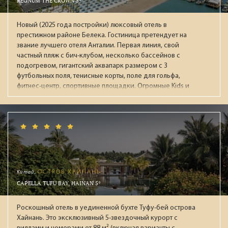
REGNUM THE CROWN 5*
пускают посторонних. В каждом корпусе есть свой
ресторан для завтраков (ресторан Orchid и детский мини-
Новый (2025 года постройки) люксовый отель в
клуб в Deluxe, ресторан Lotus в корпусе Executive).
престижном районе Белека. Гостиница претендует на
Рекомендуем для семейного отдыха с детьми.
звание лучшего отеля Анталии. Первая линия, свой
частный пляж с бич-клубом, несколько бассейнов с
подогревом, гигантский аквапарк размером с 3
футбольных поля, тенисные корты, поле для гольфа,
фитнес-центр, спортивные площадки. Огромные Kids и
Junior Club. Фишка отеля: Rooftop (18+) на крыше 8го
этажа: панорамный бассейн, ресторан и зал для фитнеса с
захватывающими видами на окрестности. Два СПА-центра
площадью 4500 кв.м и 1500 кв.м. Все номера: просторные
съюты от 110м² и виллы с бассейнами от 95м² с системой
"умный дом" и консьерж-сервисом. Гостей ждут 8
тематических ресторанов, в 10 барах авторские коктейли
и премиальные напитки.
Китай,
ОСТРОВ ХАЙНАНЬ
CAPELLA TUFU BAY, HAINAN 5*
Роскошный отель в уединенной бухте Туфу-бей острова
Хайнань. Это эксклюзивный 5-звездочный курорт с