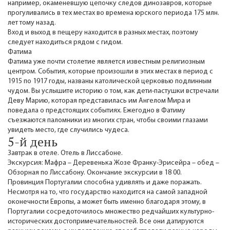
например, окаменевшую цепочку следов динозавров, которые
прогуливались в тех местах во времена юрского периода 175 млн.
лет тому назад.
Вход и выход в пещеру находится в разных местах, поэтому
следует находиться рядом с гидом.
Фатима
Фатима уже почти столетие является известным религиозным
центром. События, которые произошли в этих местах в период с
1915 по 1917 годы, названы католической церковью подлинным
чудом. Вы услышите историю о том, как дети-пастушки встречали
Деву Марию, которая представилась им Ангелом Мира и
поведала о предстоящих событиях. Ежегодно в Фатиму
съезжаются паломники из многих стран, чтобы своими глазами
увидеть место, где случились чудеса.
5-й день
Завтрак в отеле. Отель в Лиссабоне.
Экскурсия: Мафра – Деревенька Жозе Франку-Эрисейра – обед –
Обзорная по Лиссабону. Окончание экскурсии в 18 00.
Провинция Португалии способна удивлять и даже поражать.
Несмотря на то, что государство находится на самой западной
оконечности Европы, а может быть именно благодаря этому, в
Португалии сосредоточилось множество редчайших культурно-
исторических достопримечательностей. Все они датируются