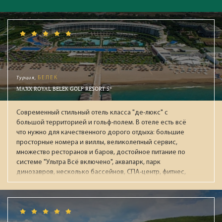
маленькими детьми и тем, кто предпочитает песчаный
вход в море без колаллов, мы советуем отправится в
Хургаду. Заранее визу в Египет оформлять не надо,
получите её на месте. Самолёты леают туда почти каджый
день. Отели от простых 3* до элитных 5* с нетерпением
ждут клиентов из России. Летим на отдых!
Турция,
БЕЛЕК
MAXX ROYAL BELEK GOLF RESORT 5*
Современный стильный отель класса "де-люкс" с
большой территорией и гольф-полем. В отеле есть всё
что нужно для качественного дорого отдыха: большие
просторные номера и виллы, великолепный сервис,
множество ресторанов и баров, достойное питание по
системе "Ультра Всё включено", аквапарк, парк
динозавров, несколько бассейнов, СПА-центр, фитнес,
ночной клуб, боулинг. Рекомендуется для обеспеченных
пар и отдыха с детьми.