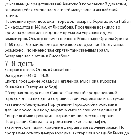
усыпальницы представителей Ависской королевской династии,
отличающейся смешением стилей мануэлино и английской
готики.
Последний пункт поездки – городок Томар на берегах реки Набан.
Он находится в 140 км, от Лиссабона. Поселение возникло во
времена реконкисты и долгое время им управлял орден
тамплиеров. Осмотр величественного Монастыря Ордена Христа
1160 года. Это наиболее грандиозное сооружение Португалии.
Возможно, что именно там спрятан таинственный Грааль.
Возвращение в отель в Лиссабоне.
7-й день
Завтрак в отеле. Отель в Лиссабоне.
Экскурсия: 08:30 – 14:30
Синтра посещение Усадьбы Регалейра, Мыс Рока, курорты
Кашкайш и Эшторил. (обед)
Обзорная экскурсия по Синтре. Сказочный средневековый
городок до наших дней сохранил свой очарование и заслужил
названия «Жемчужины Португалии». Городок был основан в
давние времена и неоднократно сменял своих владельцев. В
Синтре любили проводить жаркие летние месяца короли
Португалии . Синтра – это романтические ландшафты,
экзотические парки, красивые дворцы и загадочные замки. По
программе осмотр центра городка, экскурсия в усадьбу Кинта да