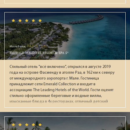
бассейны (в т.ч. с подогревом зимой), аквапарк с 13
воднымии горками, СПА-центр, тренажёрный зал, детская
зона (Kids & Junior Club), круглосуточный зал ожидания при
раннем заезде / позднем выезде. В течении дня работает
анимационная команда, а по вечерам проходят
театрализованные представления с приглашенными
артистами. В "Ультра Всё включено" входят брендовые
напитки мировых производителей: виски, коньяки,
Мальдивы,
РАА АТОЛЛ
мартини, водка, джины, ромы и ликеры. На пляже целый
EMERALD MALDIVES RESORT & SPA 5*
день мороженное, вафли, фрукты. За номерами
закреплены персональные помошники. Рекомендуем для
Стильный отель "всё включено", открылся в августе 2019
взыскательной публики.
года на острове Фасменду в атолле Раа, в 162 км к северу
от международного аэропорта г. Мале. Гостиница
принадлежит сети Emerald Collection и входит в
ассоциацию The Leading Hotels of the World. Гости оценят
стильно оформленные береговые и водные виллы,
изысканные блюда в 4х ресторанах, отличный детский
клуб с большой территорией, широкие возможности для
активного отдыха, хороший песчаный пляж и живой
красивый риф.