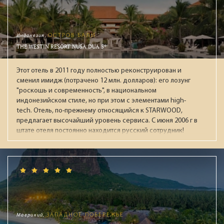
Индонезия,
ОСТРОВ БАЛИ
THE WESTIN RESORT NUSA DUA 5*
Этот отель в 2011 году полностью реконструирован и
сменил имидж (потрачено 12 млн. долларов): его лозунг
"роскошь и современность", в национальном
индонезийском стиле, но при этом с элементами high-
tech. Отель, по-прежнему относящийся к STARWOOD,
предлагает высочайший уровень сервиса. С июня 2006 г в
штате отеля постоянно находится русский сотрудник!
Маврикий,
ЗАПАДНОЕ ПОБЕРЕЖЬЕ