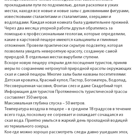
прокладывали пути по подземелью, делая раскопки в узких
местах, находя все новые и новые залы с диковинными фигурами,
известковыми сталактитами и сталагмитами, озерцами и
водопадами. Каждая новая комната была удивительнее прежней.
Через два месяца упорной работы друзья обратились за
помощью к профессиональным геологам, которые определили,
какие в карстовой пещере имеются кальциниты и глиняные
отложения. Провели практически скрытую подсветку, которая
позволила увидеть невероятную красоту, созданную самой
природой. В отдельных местах вырубили ступени.
Вскоре новую пещеру открыли для посещения туристов, приняв
меры по сохранению нетронутой природной красоты окружающих
скал и самой пещеры. Многие залы были названы посетителями:
Детская кроватка, Красный купол, Пастор, Богоматерь, Водопад,
Несовершенная часовня, Фонтан слез и даже Свадебный торт.
Информация для туристов Протяженность туристической трассы
составляет 350 метров.
Максимальная глубина спуска – 50 метров.
Температура воздуха в пещере – в среднем 18 градусов в течение
всего года, поскольку ее согревает и охлаждает сочащаяся из
скал вода. Приятно умыться в жаркий день прохладной водицей
из термального озерца.
Кое-где можно хорошо рассмотреть следы давно ушедших эпох,