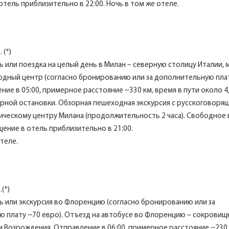
отель приблизительно в 22:00. Ночь в том же отеле.
 (*)
 или поездка на целый день в Милан – северную столицу Италии,
одный центр (согласно бронированию или за дополнительную пла
ние в 05:00, примерное расстояние ~330 км, время в пути около 4
арной остановки. Обзорная пешеходная экскурсия с русскоговоря
ическому центру Милана (продолжительность 2 часа). Свободное 
щение в отель приблизительно в 21:00.
теле.
(*)
 или экскурсия во Флоренцию (согласно бронированию или за
 плату ~70 евро). Отъезд на автобусе во Флоренцию – сокровищ
 Возрождения. Отправление в 06:00, примерное расстояние ~230 