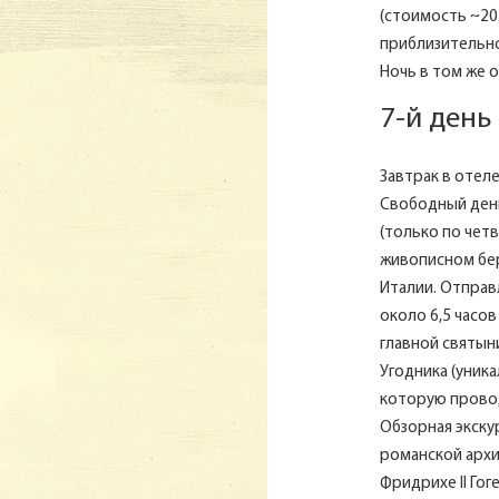
(стоимость ~20 
приблизительно
Ночь в том же о
7-й день
Завтрак в отеле.
Свободный день
(только по чет
живописном бе
Италии. Отправл
около 6,5 часо
главной святын
Угодника (уник
которую провод
Обзорная экску
романской архи
Фридрихе II Гог