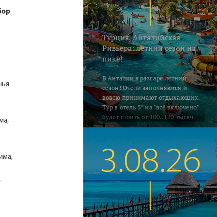
бор
Турция, Анталийская
Ривьера: летний сезон на
пике!
В Анталии в разгаре летний
нья
сезон! Отели заполняются и
вовсю принимают отдыхающих.
Тур в отель 5* на "всё включено"
будет стоить от 100..120 тысяч
ма,
руб. на человека за неделю,
включая перелёт и трансфер.
Погода летняя - воздух в это
3.08.26
время прогревается до 33..35°C, а
има,
водичка в южных регионах
Алании и Сиде 26..28°C. В Кемере
-
на градус прохладнее... Поехали
на отдых!