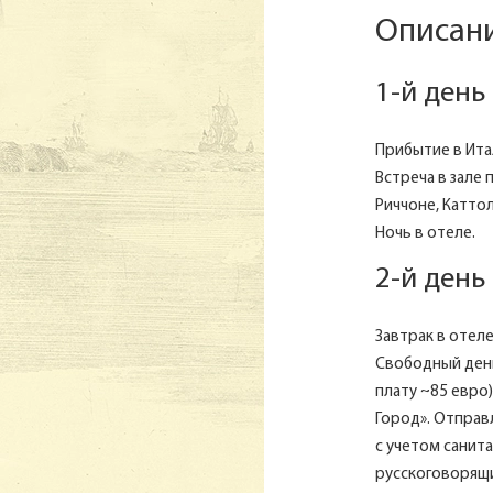
Описани
1-й день
Прибытие в Ита
Встреча в зале
Риччоне, Катто
Ночь в отеле.
2-й день
Завтрак в отеле
Свободный день
плату ~85 евро)
Город». Отправл
с учетом санит
русскоговорящи