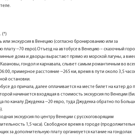
теле.
 (*)
 или экскурсия в Венецию (согласно бронированию или за
 плату ~70 евро).Отъезд на автобусе в Венецию – сказочный гор
аринные дома и дворцы вырастают прямо из морской лагуны, а вме
д Казановы, гондол и карнавала, слывет самым романтичным во все
6:00, примерное расстояние ~265 км, время в пути около 3,5 часо
ной остановки.
обусе до причала, далее оплачивается на месте билет на катер до
оторой начинается входящая в стоимость экскурсия по Венеции (би
нца по каналу Джудекка ~20 евро, туда Джудекка обратно по Боль
).
одная экскурсия по центру Венеции с русскоговорящим
ительность 1,5 часа). Свободное время в городе (продолжительн
ающих за дополнительную плату организуется катание на гондолах