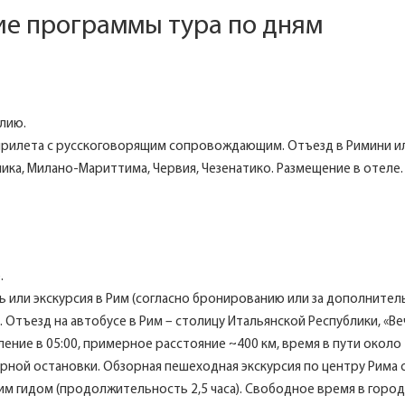
е программы тура по дням
лию.
 прилета с русскоговорящим сопровождающим. Отъезд в Римини и
лика, Милано-Мариттима, Червия, Чезенатико. Размещение в отеле.
.
 или экскурсия в Рим (согласно бронированию или за дополните
. Отъезд на автобусе в Рим – столицу Итальянской Республики, «В
ение в 05:00, примерное расстояние ~400 км, время в пути около 
арной остановки. Обзорная пешеходная экскурсия по центру Рима 
м гидом (продолжительность 2,5 часа). Свободное время в город