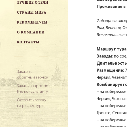
ЛУЧШИЕ ОТЕЛИ
Проживание в
СТРАНЫ МИРА
2 обзорные экск
РЕКОМЕНДУЕМ
Рим, Венеция, 
О КОМПАНИИ
Все остальные 
КОНТАКТЫ
Маршрут тура
Заезды
: по ср
Длительность
Размещение:
7
Заказать
обратный звонок
Червия, Чезена
Комбинируетс
Задать вопрос on-
line консультанту
– на побережье
Червия, Чезенат
Оставить заявку
на расчёт тура
– на побережье
Тронто, Сенигал
– на побережье