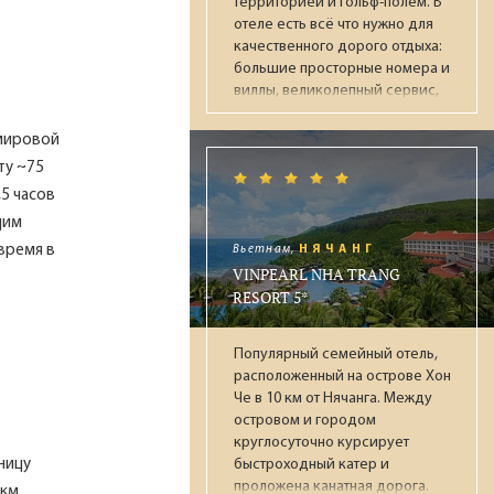
территорией и гольф-полем. В
отеле есть всё что нужно для
качественного дорого отдыха:
большие просторные номера и
виллы, великолепный сервис,
множество ресторанов и баров,
достойное питание по системе
 мировой
"Ультра Всё включено",
ту ~75
аквапарк, парк динозавров,
,5 часов
несколько бассейнов, СПА-
щим
центр, фитнес, ночной клуб,
боулинг. Рекомендуется для
время в
Вьетнам,
НЯЧАНГ
обеспеченных пар и отдыха с
VINPEARL NHA TRANG
детьми.
RESORT 5*
Популярный семейный отель,
расположенный на острове Хон
Че в 10 км от Нячанга. Между
островом и городом
круглосуточно курсирует
ницу
быстроходный катер и
проложена канатная дорога.
км,