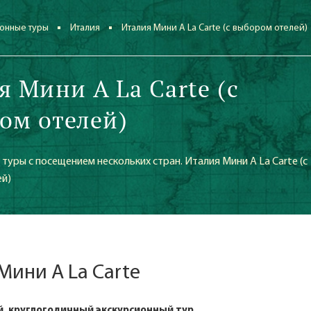
онные туры
Италия
Италия Мини A La Carte (с выбором отелей)
я Мини A La Carte (с
ом отелей)
туры с посещением нескольких стран. Италия Мини A La Carte (с
й)
Мини A La Carte
, круглогодичный экскурсионный тур