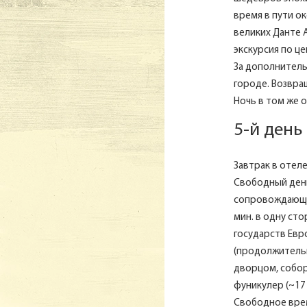
время в пути о
великих Данте 
экскурсия по ц
За дополнитель
городе. Возвра
Ночь в том же о
5-й день
Завтрак в отеле
Свободный день
сопровождающим
мин. в одну ст
государств Евр
(продолжительн
дворцом, собор
фуникулер (~17 
Свободное врем