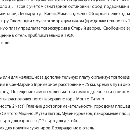
коло 3,5 часов с учетом санитарной остановки. Город, подаривший
Алигьери, Леонардо да Винчи, Микеланджело. Обзорная пешеходна
ентру Флоренции с русскоговорящим гидом (продолжительность 1,5
ную плату предлагается экскурсия в Старый дворец. Свободное в
щение в отель приблизительно в 19:30.
теле.
.
 или для желающих за дополнительную плату организуется поездк
 в Сан-Марино (примерное расстояние ~25 км, время в пути око
орону). Посещение самого маленького и самого древнего из совре
опы, расположенного на вершине горы Монте-Титано
ость 2 часа). Главные достопримечательности: городская площад
 Святого Марино, Музей пыток, Музей курьезов, панорамные площ
евро для взрослых /12 евро для детей).
я для покупки сувениров. Возвращение в отель.