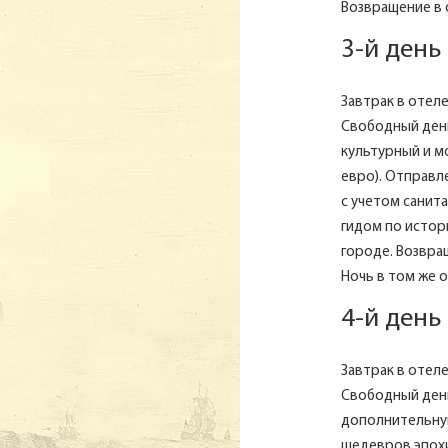
Возвращение в 
3-й день
Завтрак в отеле.
Свободный день
культурный и м
евро). Отправле
с учетом санит
гидом по истор
городе. Возвра
Ночь в том же о
4-й день
Завтрак в отеле.
Свободный день
дополнительную
шедевров эпохи