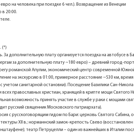
евро на человека при поездке 6 чел.). Возвращение из Венеции
 в 20:00.
теле.
 (*)
. За дополнительную плату организуется поездка на автобусе в Б
вергам за дополнительную плату ~180 евро) – древний город-порт
регу романской Апулии, экономический центр современной Южно
ение на экскурсию в 01:00, примерное расстояние ~530 км, время
в с учетом санитарной остановки). Посещение Базилики Сан-Никола
и всех православных христиан, хранящей в крипте мощи Святого 
альная возможность принять участие в службе у раки с мощами свя
ит русский священник Московского патриархата).
рсия с русскоговорящим гидом по Бари: церковь Святого Сабина, 
тектуры XII в.; норманнский замок-крепость Свево (восстановлен
енштауфене); театр Петруцелли – один из важнейших в Италии пос