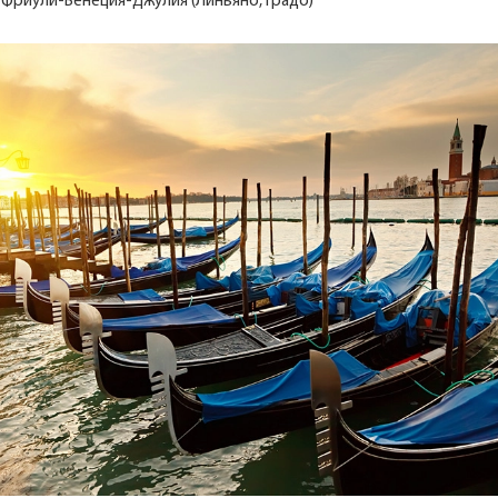
 Фриули-Венеция-Джулия (Линьяно, Градо)