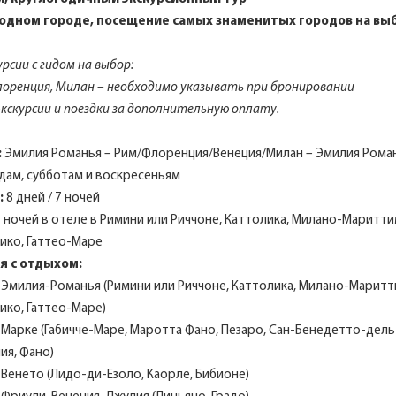
 одном городе, посещение самых знаменитых городов на вы
урсии с гидом на выбор:
Флоренция, Милан – необходимо указывать при бронировании
экскурсии и поездки за дополнительную оплату.
:
Эмилия Романья – Рим/Флоренция/Венеция/Милан – Эмилия Рома
едам, субботам и воскресеньям
:
8 дней / 7 ночей
 ночей в отеле в Римини или Риччоне, Каттолика, Милано-Маритти
тико, Гаттео-Маре
я с отдыхом:
 Эмилия-Романья (Римини или Риччоне, Каттолика, Милано-Маритт
ико, Гаттео-Маре)
 Марке (Габичче-Маре, Маротта Фано, Пезаро, Сан-Бенедетто-дель
ия, Фано)
 Венето (Лидо-ди-Езоло, Каорле, Бибионе)