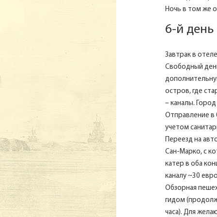
Ночь в том же о
6-й день
Завтрак в отеле.
Свободный день
дополнительную
остров, где ст
– каналы. Горо
Отправление в 0
учетом санитар
Переезд на авт
Сан-Марко, с к
катер в оба ко
каналу ~30 евро
Обзорная пешех
гидом (продолж
часа). Для жел