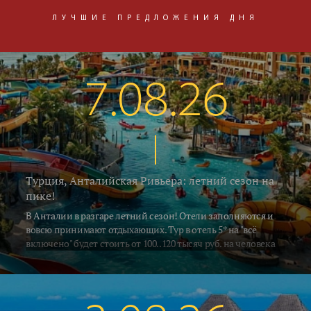
ЛУЧШИЕ ПРЕДЛОЖЕНИЯ ДНЯ
7.08.26
Турция, Анталийская Ривьера: летний сезон на
пике!
В Анталии в разгаре летний сезон! Отели заполняются и
вовсю принимают отдыхающих. Тур в отель 5* на "всё
включено" будет стоить от 100..120 тысяч руб. на человека
за неделю, включая перелёт и трансфер. Погода летняя -
воздух в это время прогревается до 33..35°C, а водичка в
южных регионах Алании и Сиде 26..28°C. В Кемере на
градус прохладнее... Поехали на отдых!