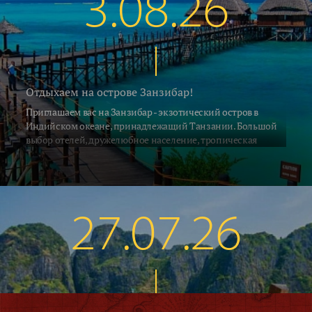
3.08.26
Отдыхаем на острове Занзибар!
Приглашаем вас на Занзибар - экзотический остров в
Индийском океане, принадлежащий Танзании. Большой
выбор отелей, дружелюбное население, тропическая
природа и, конечно, песчаные пляжи привлекают на
Занзибар ежегодно десятки тысяч туристов со всех концов
Земли. С 2 июля на остров выполняет прямые рейсы а\к Air
Tanzania. Российские ведущие туроператоры взяли блоки
мест на рейсах азиатских и африканских авиакомпаний с
27.07.26
удобными стыковками по хорошим ценам. Мы предлагаем
воспользоваться этой возможностью и рвануть на отдых в
Африку.