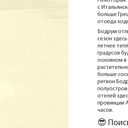
Некоторые 
с Итальянск
больше Грец
отсюда ходя
Бодрум отли
сезон здесь
летнее тепл
градусов бу
основном в 
растительно
больше сосе
регион Бод
полуостров 
отелей здес
провинции А
часов.
😎 Поис