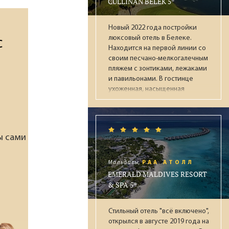
CULLINAN BELEK 5*
престижных наград (Condé Nast
Traveller, National Geographic),
Новый 2022 года постройки
идеален для взыскательных
люксовый отель в Белеке.
путешественников, ищущих
с
Находится на первой линии со
уединение и высочайший
своим песчано-мелкогалечным
уровень сервиса.
пляжем с зонтиками, лежаками
и павильонами. В гостинце
ухоженная, насыщенная
инфраструктурой территория
граничащая с гольф клубом,
которым могут пользоваться
постояльцы отеля. К услугам
ы сами
гостей 5 ресторанов, 20 баров,
открытые и закрытые бассейны
(в т.ч. с подогревом зимой),
Мальдивы,
РАА АТОЛЛ
аквапарк с 13 воднымии
EMERALD MALDIVES RESORT
горками, СПА-центр,
& SPA 5*
тренажёрный зал, детская зона
(Kids & Junior Club),
Стильный отель "всё включено",
круглосуточный зал ожидания
открылся в августе 2019 года на
при раннем заезде / позднем