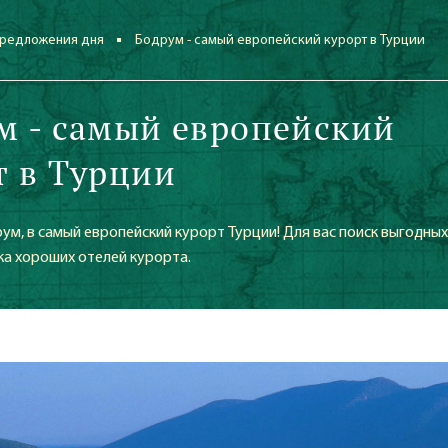
редложения дня
Бодрум - самый европейский курорт в Турции
м - самый европейский
т в Турции
ум, в самый европейский курорт Турции! Для вас поиск выгодных
ка хороших отелей курорта.