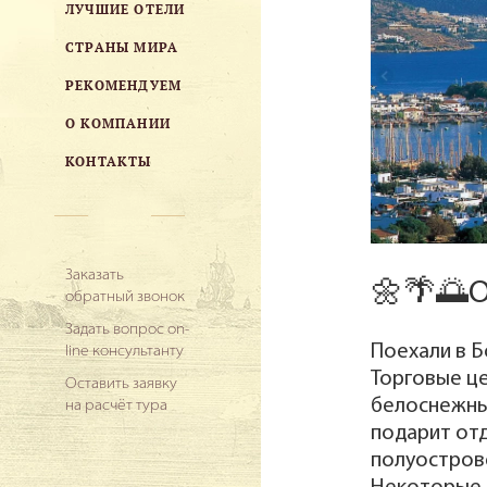
ЛУЧШИЕ ОТЕЛИ
СТРАНЫ МИРА
РЕКОМЕНДУЕМ
О КОМПАНИИ
КОНТАКТЫ
Заказать
🌼🌴🌅О
обратный звонок
Задать вопрос on-
Поехали в Б
line консультанту
Торговые ц
Оставить заявку
белоснежные
на расчёт тура
подарит отд
полуострове