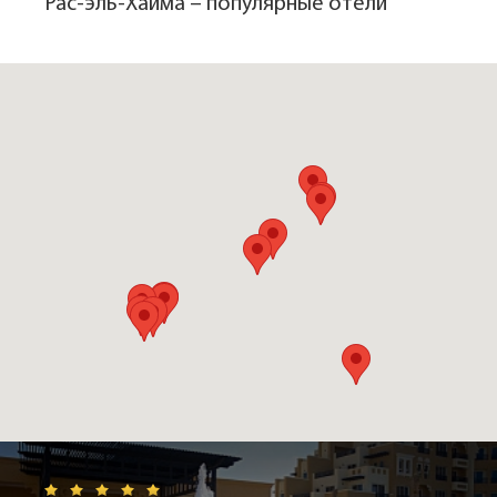
Рас-эль-Хайма – популярные отели
туристов: старинная мечеть на берегу,
археологические раскопки, местный Национальный
музей, неповторимые восточные базары.
Есть и столь полюбившееся туристам развлечение –
прекрасный
аквапарк Iceland
. Это тематический
аквапарк с массой аттракционов и самым большим
искусственным водопадом. Недалеко от Айслэнда, в
районе Al Hamra, рядом с гольф клубом, расположен
торговый центр Al Hamra Mall
. Казалось бы, что
моллами в Эмиратах никого не удивишь, но этот
стоит посетить, он считается самым красивым в
стране.
Интересны
экскурсии в «город-призрак» Аль-
Джазира Аль-Хамра
. Это древнейший город в
регионе. Здесь еще сохранились и полуразрушенный
форт, и сторожевые башни, и глинобитные дома
рыбацкого поселения, известного с XIV века.