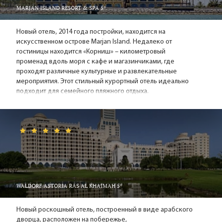
в аквапарке и Сакр парке. Любители активного
MARJAN ISLAND RESORT & SPA 5*
отдыха могут поиграть в гольф – недостатка в
ухоженных полях нет, совершить небольшой
Новый отель, 2014 года постройки, находится на
искусственном острове Marjan Island. Недалеко от
морской круиз вдоль побережья полуострова Оман
гостиницы находится «Корниш» – километровый
или обзорную экскурсию на самолете, порыбачить в
променад вдоль моря с кафе и магазинчиками, где
тихих водах залива или просто полюбоваться
проходят различные культурные и развлекательные
мангровыми зарослями, красивыми лагунами и
мероприятия. Этот стильный курортный отель идеально
подходит для семейного пляжного отдыха.
заливами. Можно посетить гонки верблюдов,
покататься на квадрациклах или катамаранах,
заняться дайвингом, виндсерфингом или
парасейлингом – выбор есть.
Ночная жизнь и алкоголь? В Рас-Эль-Хайме -
ДА!
В городе не придется скучать и ночью. Рестораны с
WALDORF ASTORIA RAS AL KHAIMAH 5*
живой музыкой и выступлениями экзотических
танцовщиц, вряд ли оставят кого-нибудь
Новый роскошный отель, построенный в виде арабского
равнодушным. А если добавить к этому, что Рас-
дворца, расположен на побережье,