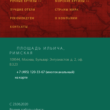
РЕЧНЫЕ КРУИЗЫ >>
МОРСКИЕ КРУИЗЫ >>
ЛУЧШИЕ ОТЕЛИ
СТРАНЫ МИРА
РЕКОМЕНДУЕМ
О КОМПАНИИ
КОНТАКТЫ
ПЛОЩАДЬ ИЛЬИЧА,
РИМСКАЯ
109544, Москва, Бульвар Энтузиастов д. 2, оф.
В.3.23
+7 (495) 120-33-67 (многоканальный)
на карте
С 23.06.2020
Время работы офиса: