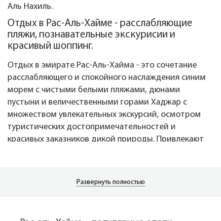
Аль Нахиль.
Отдых в Рас-Аль-Хайме - расслабляющие
пляжи, познавательные экскурисии и
красивый шоппинг.
Отдых в эмирате Рас-Аль-Хайма - это сочетание
расслабляющего и спокойного наслаждения синим
морем с чистыми белыми пляжами, дюнами
пустыни и величественными горами Хаджар с
множеством увлекательных экскурсий, осмотром
туристических достопримечательностей и
красивых заказников дикой природы. Привлекают
туристов и прекрасные поля для гольфа.
В городе хороший выбор четырех- пяти-
звёздочных отелей. Большинство из них
Развернуть полностью
расположено вдоль берега. Скучать на отдыхе в Рас-
Аль-Хайме не придется точно. Сам старый город
представляет интерес для любознательных