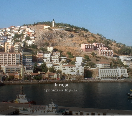
Погода
прогноз на 10 дней
Т
1 
1 