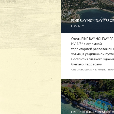
традиционными
производстве, 
купить понрави
PINE BAY HOLIDAY RESO
Достопр
HV-1/5*
и архит
Отель PINE BAY HOLIDAY R
HV-1/5* с огромной
Из достоприме
территорией расположен 
они имели трое
холме, в уединенной бухте
Состоит из главного здани
года, построен
бунгало, террасами
На экскурсию м
спускающихся к морю, поэ
из номеров видно крышу
города между 
нижнего этажа. В главном
Совсем неподал
здании большой атриум с
крытым бассейном.
главных и наиб
Храма Артемиды
Геракла - пере
туда на экскур
OMER HOLIDAY RESORT H