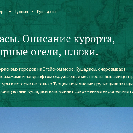
ира
Турция
Кушадасы
асы. Описание курорта,
ярные отели, пляжи.
 красивых городов на Эгейском море, Кушадасы, очаровывает
пейзажами и ландшафтом окружающей местности. Бывший цент
ьтуры и истории не только Турции, но и многих других цивилизаци
шой и уютный Кушадасы напоминает современный европейский г