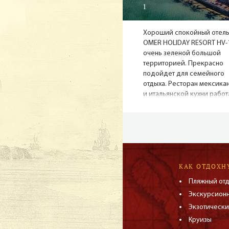
1
Кроме того, ор
нуждается в гр
Хороший спокойный отел
Славен курорт 
OMER HOLIDAY RESORT HV-1
отдых можно ещ
очень зеленой большой
территорией. Прекрасно
грязевые ванны
подойдет для семейного
популярностью
отдыха. Ресторан мексика
и итальянской кухни работ
Приезжа
период с 20/05-15/09, Super
понрави
room находятся в 5 этажно
здании.
Замечательные 
надо для летне
КАК ОТДОХН
ночную жизнь, 
Пляжный от
ясно, почему к
Экскурсион
Экзотически
Круизы