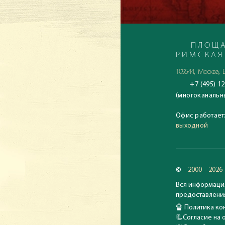
ПЛОЩА
РИМСКАЯ
109544, Москва, Б
+7 (495) 12
(многоканальн
Офис работает
выходной
©
2000 – 2026
Вся информация
предоставления
🔏
Политика кон
📃
Согласие на 