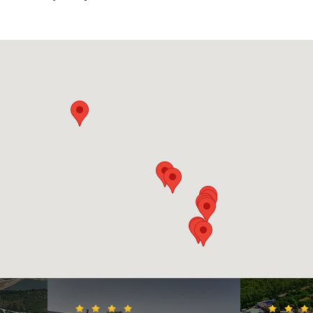
теля и Adaland, входящий в десятку лучших аквапарков мира.
удобен для постояльцев гостиницы, хотя им пользуются и други
 вот «Адаленд» кроме замечательного аквапарка имеет дельфин
в которых можно и дайвингом заняться, и спуститься в специаль
м, и с дельфинами поплавать.
 заняться в городе
ульвар Ататюрка очень приятен для пеших прогулок. Сотни рес
едать наряду с турецкой кухней блюда со всего мира. Дискотеки
многочисленные бары и кафе - ночная жизнь в Кушадасах прямо к
аняться шоппингом и прогуляться по бутикам, в которых бренд
ему-то дешевле, чем в крупных городах.
из набережной находится целый ряд магазинов и местный рынок
м, на котором торгуют поделками из полудрагоценных камней,
ашениями и, конечно же, коврами.
ом рядом с портом Выставочном зале можно полюбоваться