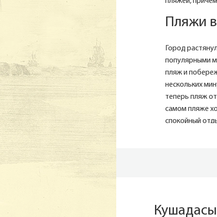
пляжей, причё
Пляжи в
Город растянул
популярными ме
пляж и побереж
нескольких мин
теперь пляж от
самом пляже х
спокойный отд
Guvercin Adasi
романтическая 
рестораном и 
Аквапа
Недалеко от го
Кушадасы