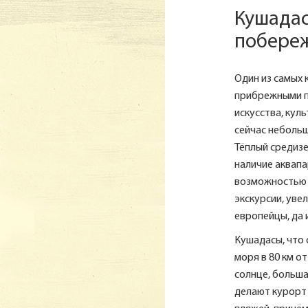
Кушадас
побереж
Один из самых 
прибрежными п
искусства, куль
сейчас неболь
Тёплый средиз
наличие аквапа
возможностью 
экскурсии, уве
европейцы, да 
Кушадасы, что 
моря в 80 км о
солнце, большая
делают курорт