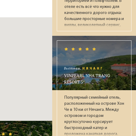
территорией и гольф-полем. В
отеле есть всё что нужно для
е
качественного дорого отдыха:
арий и
большие просторные номера и
ной
виллы, великолепный сервис,
множество ресторанов и баров,
достойное питание по системе
"Ультра Всё включено",
аквапарк, парк динозавров,
несколько бассейнов, СПА-
торанов
центр, фитнес, ночной клуб,
,
боулинг. Рекомендуется для
Вьетнам,
НЯЧАНГ
обеспеченных пар и отдыха с
VINPEARL NHA TRANG
ипит.
детьми.
RESORT 5*
овые
Популярный семейный отель,
расположенный на острове Хон
 под
Че в 10 км от Нячанга. Между
островом и городом
круглосуточно курсирует
быстроходный катер и
проложена канатная дорога.