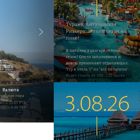
Турция, Анталийская
Ривьера: летний сезон на
пике!
В Анталии в разгаре летний
сезон! Отели заполняются и
вовсю принимают отдыхающих.
Тур в отель 5* на "всё включено"
будет стоить от 100..120 тысяч
руб. на человека за неделю,
включая перелёт и трансфер.
Валюта
Погода летняя - воздух в это
урецкая лира
3.08.26
время прогревается до 33..35°C, а
TRY = 12.63 RUB
водичка в южных регионах
USD = 4.99 TRY
Алании и Сиде 26..28°C. В Кемере
на градус прохладнее... Поехали
на отдых!