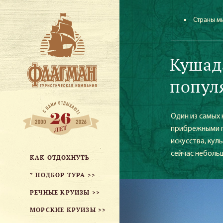
Страны м
Кушад
попул
Один из самых
прибрежными 
искусства, кул
сейчас неболь
КАК ОТДОХНУТЬ
* ПОДБОР ТУРА >>
РЕЧНЫЕ КРУИЗЫ >>
МОРСКИЕ КРУИЗЫ >>