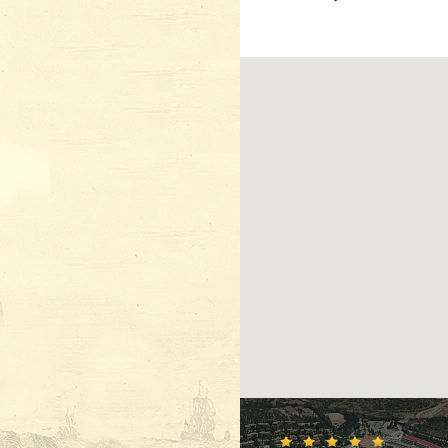
одноименного о
«Аквафэнтази» 
отдыхающие. А
морской парк, 
клетке к акула
Чем ещё
Протяжённый б
предлагают отв
ночные клубы, 
А днём можно з
вещи стоят поч
На площади бл
открытым небо
ювелирными укр
В расположенн