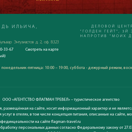
ДЕЛОВОЙ ЦЕНТ
ДЬ ИЛЬИЧА,
"ГОЛДЕН ГЕЙТ", 3Й 
НАПРОТИВ "МОИХ 
ульвар Энтузиастов д. 2, оф. В.3.23
0-33-67
Смотреть
на карте
С 23.06.2020
ый)
Время работы офиса:
понедельник-пятница: 10:00
:
понедельник-пятница: 10:00 – 19:00, суббота - дежурный режим, вос
воскресение: выходной
ООО «АГЕНТСТВО ФЛАГМАН ТРЕВЕЛ» – туристическое агентство
, размещённая на сайте, носит информационный характер и не являетс
 услуг в отелях, в том числе концепция питания, описанные на сайте, 
фединцеальности на сайте flagman-travel.ru
обработку персональных данных согласно Федеральному закону от 27.0