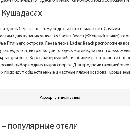
м даже гостиницы 3* здесь отличаются комфортом и хорошим пи
 Кушадасах
ся вдоль берега, поэтому недостатка в пляжах нет. Самыми
стами для купания является Ladies Beach («Женский пляж»), гор
ье Птичьего острова. Лента песка Ladies Beach расположена все
утах езды от центра. Когда-то здесь могли купаться только жен
крыт для всех. Вдоль набережной - изобилие ресторанов и баров
ороший выбор водных видов спорта. Для предпочитающихболее
ых подойдут общественные и частные пляжи острова. Крошечны
 (Птичий или Голубиный остров) соединяется с материком дамбой.
обстановка с благоустроенным парком вокруг крепости XIV-XV 
дискотекой давно полюбилась туристам.
Развернуть полностью
рки
рода есть два аквапарка: Aqua Fantasy, расположенный на терр
 – популярные отели