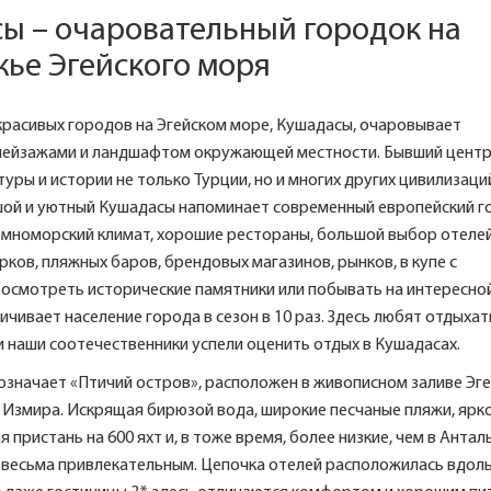
ы – очаровательный городок на
ье Эгейского моря
красивых городов на Эгейском море, Кушадасы, очаровывает
ейзажами и ландшафтом окружающей местности. Бывший цент
туры и истории не только Турции, но и многих других цивилизаци
шой и уютный Кушадасы напоминает современный европейский г
емноморский климат, хорошие рестораны, большой выбор отелей
рков, пляжных баров, брендовых магазинов, рынков, в купе с
осмотреть исторические памятники или побывать на интересно
личивает население города в сезон в 10 раз. Здесь любят отдыхат
и наши соотечественники успели оценить отдых в Кушадасах.
означает «Птичий остров», расположен в живописном заливе Эг
т Измира. Искрящая бирюзой вода, широкие песчаные пляжи, ярк
 пристань на 600 яхт и, в тоже время, более низкие, чем в Антал
 весьма привлекательным. Цепочка отелей расположилась вдол