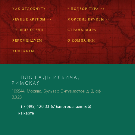
КАК ОТДОХНУТЬ
* ПОДБОР ТУРА >>
РЕЧНЫЕ КРУИЗЫ >>
МОРСКИЕ КРУИЗЫ >>
ЛУЧШИЕ ОТЕЛИ
СТРАНЫ МИРА
РЕКОМЕНДУЕМ
О КОМПАНИИ
КОНТАКТЫ
ПЛОЩАДЬ ИЛЬИЧА,
РИМСКАЯ
109544, Москва, Бульвар Энтузиастов д. 2, оф.
В.3.23
+7 (495) 120-33-67 (многоканальный)
на карте