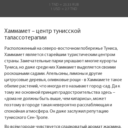
1 TND = 23.33 RUB
1 USD = 2.7 TND
Хаммамет – центр тунисской
талассотерапии
Расположенный на северо-восточном побережье Туниса,
Хаммамет является старейшим туристическим центром
страны. Замечательные парки украшают многие курорты
Туниса, но даже среди них Хаммамет выделяется своими
роскошными садами. Апельсины, лимоны и другие
цитрусовые деревья, оливковые рощи - в Хаммамете такое
обилие растений, что иногда его называют город-сад. Да к
тому же основной принцип градостроительства здесь –
«дома не должны быть выше, чем кипарисы», может
поэтому в городе такая невероятно расслабляющая и
спокойная атмосфера. Он даже заслужил репутацию
тунисского Сен-Тропе.
Во всём городе чувствуется сладковатый аромат жасмина.