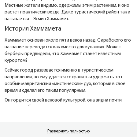
Местные жители видимо, одержимы этим растением, и оно
растет практически везде. Даже туристический район так и
называется – Ясмин Хаммамет.
История Хаммамета
Хаммамет основан около пяти веков назад. С арабского его
название переводится как «место для купания». Может
берберы предвидели, что Хаммамет станет известным
курортом?
Сейчас город развивается именно в туристическом
направлении, но ему удаётся сохранить и удержать тот
особый мавританский «мистический» дух, который в своё
время и сделал его таким популярным.
Он гордится своей вековой культурой, она видна почти
повсюду: в бронзовых статуях, в прекрасных старых садах, в
археологических памятниках, в традиционных гончарных
изделиях и, конечно же, в музеях.
Хаммамет стал популярен в двадцатые годы прошлого
Развернуть полностью