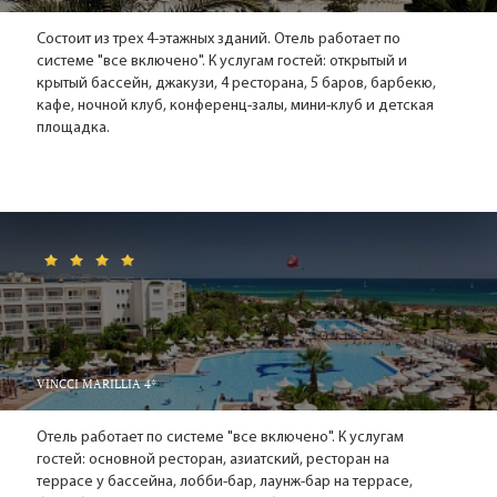
на многочисленных туристов, приезжающих сюда,
городские пляжи редко бывают переполнены и остаются
Состоит из трех 4-этажных зданий. Отель работает по
очень чистыми и привлекательными. Благодаря спокойному,
системе "все включено". К услугам гостей: открытый и
с кристально прозрачной голубой водой Средиземному
крытый бассейн, джакузи, 4 ресторана, 5 баров, барбекю,
морю и мягкому, напоминающему нежный тальк песку,
кафе, ночной клуб, конференц-залы, мини-клуб и детская
Хаммамет замечательно подходит для семейного отдыха.
площадка.
Здесь также идеальные условия для занятий водными
видами спорта: виндсерфингом, водными лыжами и
множеством других. Для менее энергичных отдыхающих
организуются прогулочные круизы вдоль береговой линии.
Талассотерапия лишней не бывает
Хаммамет можно назвать столицей талассотерапии Туниса.
Комплекс Bio Azur считается крупнейшим в стране. Так что,
приехав на отдых в Хаммамет, можно заодно и здоровье
поправить, и побаловать себя любимого приятными
VINCCI MARILLIA 4*
косметическими процедурами. Перечислить все программы
центра просто нереально - выбор колоссальный!
Отель работает по системе "все включено". К услугам
гостей: основной ресторан, азиатский, ресторан на
Известен Хаммамет и благодаря современному
террасе у бассейна, лобби-бар, лаунж-бар на террасе,
курортному комплексу Ясмин Хаммамет, включающему