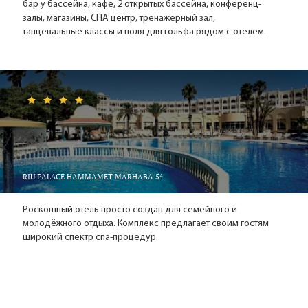
бар у бассейна, кафе, 2 открытых бассейна, конференц-
помимо отелей и пляжей порт для прогулочных судов,
залы, магазины, СПА центр, тренажерный зал,
детский городок, ухоженный парк и даже казино.
танцевальные классы и поля для гольфа рядом с отелем.
Отдых в Тунисе – почему именно Хаммамет?
Широкие песчаные пляжи, современные отели с высоким
уровнем сервиса, множество баров, ресторанов,
магазинов... А рынки! Экзотические ковры, вышитые
кафтаны, изделия из меди, ювелирные изделия, изделия из
кожи и керамики - это всего лишь несколько примеров того,
что можно купить на уникальном и ярком африканском
рынке. Вы уже поняли, почему Хаммамет? :)
RIU PALACE HAMMAMET MARHABA 5*
Роскошный отель просто создан для семейного и
молодёжного отдыха. Комплекс предлагает своим гостям
широкий спектр спа-процедур.