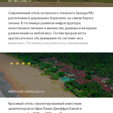
RIU SRI LANKA 5*
Современный отель испанского отельного бренда RIU
расположен в деревушке Ахунгалле, на самом берегу
океана. В гостинице развитая инфраструктура,
качественное питание и множество дневных и вечерних
развлечений на любой вкус. Гостям предлагается
круглосуточное обслуживание по системе «все
включено». Гостиница находится под управлением
европейского менеджмента. Активным участникам
анимационных программ и ценителям хорошего "всё
включено" - рекомендуем!
HERITANCE AHUNGALLA 4*
Красивый отель спроектированный известным
архитектором из Шри-Ланки Джеффри Бавой и