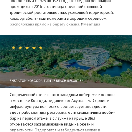
построенный с 1979 по 1981 год. Последняя реновация
проходила в 2016 г. Гостиница с зелёной с пышной
тропической ростительностью, ухоженной территорией,
комфортабельными номерами и хорошим сервисом,
расположена прямо на берегу океана. Имеет два
бассейна, СПА-салон, два ресторана, несколько баров,
детскую площадку. Деревушка Ахунгалла находится в
пешей доступности или 5 минутах езды на тук-туке.
SHERATON KOSGODA TURTLE BEACH RESORT 5*
Cовременный отель на юго-западном побережье острова
в местечке Косгода, недалеко от Ахунгаллы. Сервис и
инфраструктура полностью соответсвует звездности:
здесь работают два ресторана, есть симпатичный лобби-
бар на первом этаже, а с лаунжа на крыше Blu3
открываются захватывающие виды на океан и
окрестности. Оздоровтся и взбодриться можно в