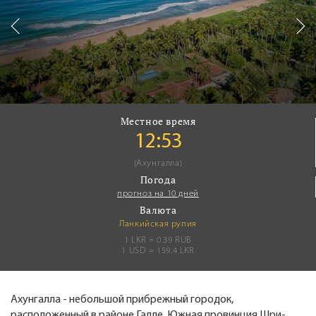
Местное время
12:53
(Ахунгалла)
Погода
прогноз на 10 дней
Валюта
Ланкийская рупия
1 LKR = 0.39 RUB
1 USD = 159.4 LKR
Ахунгалла - небольшой прибрежный городок,
расположенный в районе Галле, Южная провинция Шри-