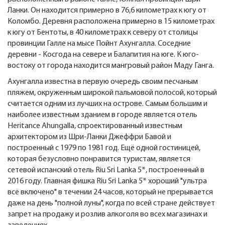
Ланки. Он находится примерно в 76,6 километрах к югу от
Коломбо. Деревня расположена примерно в 15 километрах
к югу от Бентоты, в 40 километрах к северу от столицы
провинции Галле на мысе Пойнт Ахунгалла. Соседние
деревни - Косгода на севере и Балапития на юге. К юго-
востоку от города находится мангровый район Маду Ганга.
Ахунгалла известна в первую очередь своим песчаным
пляжем, окруженным широкой пальмовой полосой, который
считается одним из лучших на острове. Самым большим и
наиболее известным зданием в городе является отель
Heritance Ahungalla, спроектированный известным
архитектором из Шри-Ланки Джеффри Бавой и
построенный с 1979 по 1981 год. Ещё одной гостиницей,
которая безусловно понравится туристам, является
сетевой испанский отель Riu Sri Lanka 5*, построеннный в
2016 году. Главная фишка Riu Sri Lanka 5* хороший "ультра
всё включено" в течении 24 часов, который не прерывается
даже на день "полной луны", когда по всей стране действует
запрет на продажу и розлив алкоголя во всех магазинах и