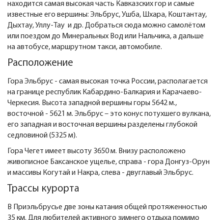
находится самая высокая часть Кавказских гор и самые
известные его вершины: Эльбрус, Ушба, Шхара, Коштантау,
Дыхтау, Уллу-Тау и др. Добраться сюда можно самолётом
или поездом до Минеральных Вод или Нальчика, а дальше
на автобусе, маршрутном такси, автомобиле.
Расположение
Гора Эльбрус - самая высокая точка России, располагается
на границе республик Кабардино-Балкария и Карачаево-
Черкесия. Высота западной вершины горы 5642 м.,
восточной - 5621 м. Эльбрус – это конус потухшего вулкана,
его западная и восточная вершины разделены глубокой
седловиной (5325 м).
Гора Чегет имеет высоту 3650 м. Внизу расположено
живописное Баксанское ущелье, справа - гора Донгуз-Орун
и массивы Когутай и Накра, слева - двуглавый Эльбрус.
Трассы курорта
В Приэльбрусье две зоны катания общей протяженностью
35 км. Для любителей активного зимнего отдыха помимо