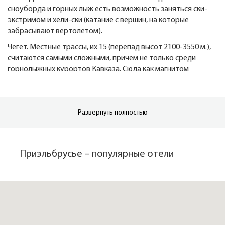
сноуборда и горных лыж есть возможность заняться ски-
экстримом и хели-ски (катание с вершин, на которые
забрасывают вертолётом).
Чегет. Местные трассы, их 15 (перепад высот 2100-3550 м.),
считаются самыми сложными, причём не только среди
горнолыжных курортов Кавказа. Сюда как магнитом
притягивает экстремалов, для которых без определённой
дозы адреналина жизнь скучна.
Эльбрус. Зона катания выше, но склоны более пологие,
Развернуть полностью
подойдут не только для профи. Восемь лыжных трасс
(перепад высот от 2280 м до 3800 м.)
Отдых в Приэльбрусье
Приэльбрусье – популярные отели
Курорт славится мягким климатом и большим количеством
солнечных и безветренных дней в году. Верховье реки
Баксан является одним из самых теплых мест в мире,
находящихся на высоте две-четыре тысячи метров над
уровнем моря. Естественный снежный покров сохраняется с
ноября по апрель (на склонах Эльбруса по май). Сауны,