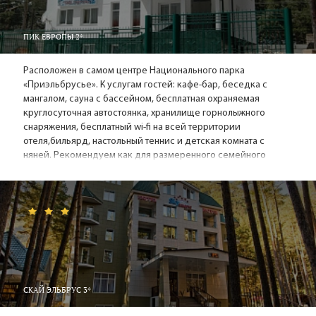
ПИК ЕВРОПЫ 2*
Расположен в самом центре Национального парка
«Приэльбрусье». К услугам гостей: кафе-бар, беседка с
мангалом, сауна с бассейном, бесплатная охраняемая
круглосуточная автостоянка, хранилище горнолыжного
снаряжения, бесплатный wi-fi на всей территории
отеля,бильярд, настольный теннис и детская комната с
няней. Рекомендуем как для размеренного семейного
отдыха, так и для больших компаний.
СКАЙ ЭЛЬБРУС 3*