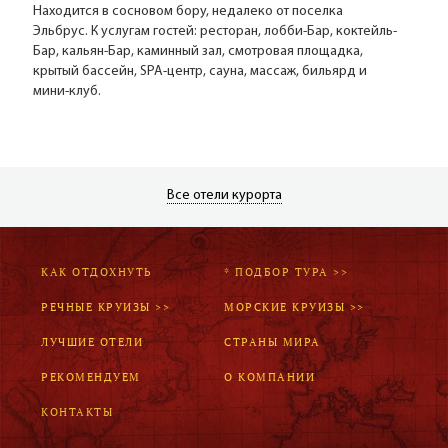
Находится в сосновом бору, недалеко от поселка
Эльбрус. К услугам гостей: ресторан, лобби-Бар, коктейль-
Бар, кальян-Бар, каминный зал, смотровая площадка,
крытый бассейн, SPA-центр, сауна, массаж, бильярд и
мини-клуб.
Все отели курорта
КАК ОТДОХНУТЬ
* ПОДБОР ТУРА >>
РЕЧНЫЕ КРУИЗЫ >>
МОРСКИЕ КРУИЗЫ >>
ЛУЧШИЕ ОТЕЛИ
СТРАНЫ МИРА
РЕКОМЕНДУЕМ
О КОМПАНИИ
КОНТАКТЫ