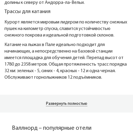
долины к северу от Андорра-ла-Вельи.
Трассы для катания
Курорт является мировым лидером по количеству снежных
пушек на километр спуска, славится устойчивостью
снежного покрова и идеальной подготовкой склонов.
Катание на лыжах в Пале идеально подходит для
начинающих, а непосредственно на базовой станции
имеется площадка для обучения детей. Перепад высот от
1780 до 2358 метров. Общая протяженность трасс порядка
32 км: зеленых - 5, синих - 4, красных - 12 и одна черная.
Обслуживают горнолыжников 12 подъёмников.
Перепад высот в Аринсале 1550/2573 метров. Здесь более
20 трасс, протяженность которых 30 км, обслуживаются 15
подъемниками. Трассы разнообразные: зеленых - 2, синих -7,
Развернуть полностью
красных -7, черных -5.
Отдых в Пале и Аринсале
Пал избежал того развития, которому вынуждены были
Валлнорд – популярные отели
поддаться другие курорты Андорры. Приятный, тихий и