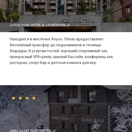
Горнолыжные трассы
Высота над уровнем моря - 1550/2560 метров. Общая
протяженность трасс - 63 км. Всего 46 трасс: 20 - синих, 21 -
красных, 5 - чёрных. Количество подъемников - 30.
ANYOS PARK HOTEL & APARTHOTEL 4*
Подъемник-телекабина находится в самом центре Ла-
Массаны, на нем можно всего за 5 минут добраться в один
Находится в местечке Anyos. Отель предоставляет
из секторов катания Вальнорда – Пал.
бесплатный трансфер до подъемников и столицы
Андорры. К услугам гостей: хороший спортивный зал,
Отдых в Ла-Массане
прекрасный SPA-центр, крытый бассейн, конференц-зал,
ресторан, спорт-бар и детская комната для игр.
В Ла-Массане весьма оживленная ночная жизнь - в
многочисленных ресторанах и барах веселятся до утра.
Факельный спуск с горы Аринсал очень популярен.
ABBA XALET SUITES HOTEL 4*