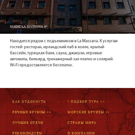
MAGIC LA MASSANA 4*
Находится рядом с подъемником в La Massana. К услугам
гостей: ресторан, ирландский паб в холле, крытый
бассейн, турецкая баня, сауна, джакузи, игровые
автоматы, бильярд, тренажерный зал платно и солярий.
Wi-Fi предоставляется бесплатно.
КАК ОТДОХНУТЬ
* ПОДБОР ТУРА >>
РЕЧНЫЕ КРУИЗЫ >>
МОРСКИЕ КРУИЗЫ >>
ЛУЧШИЕ ОТЕЛИ
СТРАНЫ МИРА
РЕКОМЕНДУЕМ
О КОМПАНИИ