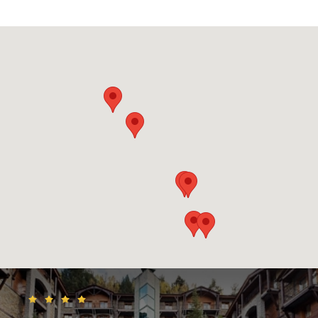
живописный горный поселок удивительно отличается от
своего ближайшего соседа.
Аринсаль – это небольшая деревня. В последние годы в
посёлке идёт строительство: по соседству с домами из
каталонского сланца и серого камня появились новые
отели, бары, магазины и рестораны, может поэтому здесь
больше выбор мест для вечерних развлечений.
Ла-Массана
Расположение курорта
Ла-Массана – это городок на западе страны, он находится
между реками Северная Валира и Аринсаль, ниже по долине
от горнолыжных курортов Пал и Аринсаль и соединен с
ними подъёмником. Высшая точка Андорры Кома-Педроса
находится на территории Ла-Массаны. Городок можно
назвать идеальной базой для доступа к лыжным трассам,
добираться до которых всего пять минут, т.к. из столицы в
Ла-Массану проложен тоннелеь.