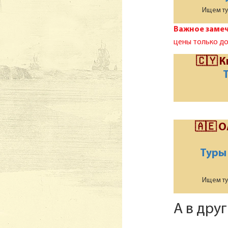
Ищем тур
Важное замеч
цены только до
🇨🇾 К
🇦🇪 О
Туры
Ищем тур
А в дру