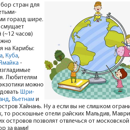
бор стран для
етьми-
и горазд шире.
е смущает
 (~12 часов)
ожно
я на Карибы:
а
,
Куба
,
Ямайка
-
изгладимые
я. Любителям
 экзотики можно
довать
Шри-
анд
,
Вьетнам
и
остров Хайнань. Ну а если вы не слишком огра
х, то роскошные отели райских Мальдив, Маври
х островов позволят отвлечься от московской
ор за вами!