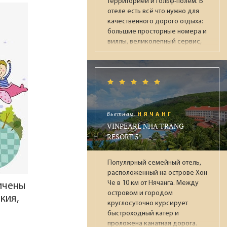
территорией и гольф-полем. В
отеле есть всё что нужно для
качественного дорого отдыха:
большие просторные номера и
виллы, великолепный сервис,
множество ресторанов и баров,
достойное питание по системе
"Ультра Всё включено",
аквапарк, парк динозавров,
несколько бассейнов, СПА-
центр, фитнес, ночной клуб,
боулинг. Рекомендуется для
Вьетнам,
НЯЧАНГ
обеспеченных пар и отдыха с
VINPEARL NHA TRANG
детьми.
RESORT 5*
Популярный семейный отель,
расположенный на острове Хон
Че в 10 км от Нячанга. Между
ничены
островом и городом
кия,
круглосуточно курсирует
быстроходный катер и
проложена канатная дорога.