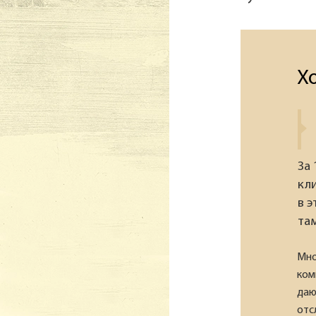
Х
За
кл
в э
та
Мно
ком
даю
отс