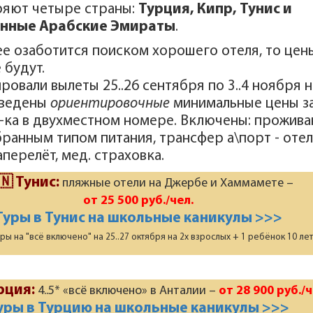
ряют четыре страны:
Турция, Кипр, Тунис и
нные Арабские Эмираты
.
ее озаботится поиском хорошего отеля, то цен
 будут.
ровали вылеты 25..26 сентября по 3..4 ноября н
иведены
ориентировочные
минимальные цены з
-ка в двухместном номере. Включены: прожива
бранным типом питания, трансфер а\порт - отел
аперелёт, мед. страховка.
🇳 Тунис:
пляжные отели на Джербе и Хаммамете –
от 25 500 руб./чел.
Туры в Тунис на школьные каникулы >>>
ы на "всё включено" на 25..27 октября на 2х взрослых + 1 ребёнок 10 лет
рция:
4..5* «всё включено» в Анталии –
от 28 900 руб./ч
уры в Турцию на школьные каникулы >>>