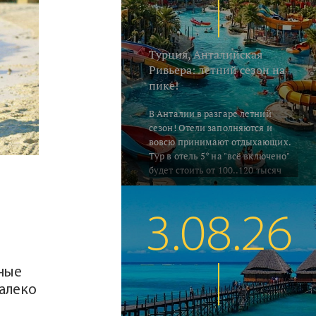
Турция, Анталийская
Ривьера: летний сезон на
пике!
В Анталии в разгаре летний
сезон! Отели заполняются и
вовсю принимают отдыхающих.
Тур в отель 5* на "всё включено"
будет стоить от 100..120 тысяч
руб. на человека за неделю,
включая перелёт и трансфер.
Погода летняя - воздух в это
3.08.26
время прогревается до 33..35°C, а
водичка в южных регионах
Алании и Сиде 26..28°C. В Кемере
на градус прохладнее... Поехали
ьные
на отдых!
далеко