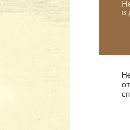
Н
в
Н
о
с