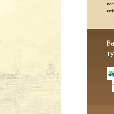
поп
инф
В
т