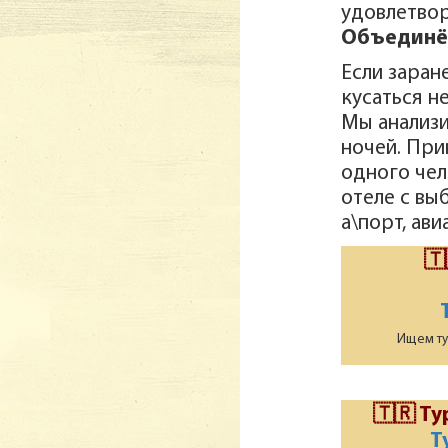
удовлетво
Объединё
Если заран
кусаться не
Мы анализи
ночей. Пр
одного чел
отеле с вы
а\порт, ави
🇹
Ищем тур
🇹🇷 Ту
Т