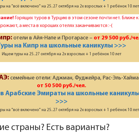
ы на "всё включено" на 25..27 октября на 2х взрослых + 1 ребёнок 10 лет
ание!
Горящих туров в Турцию в этом сезоне почти нет. Ближе к
рожают, а места в хороших отелях заканчиваются :-(
ипр:
отели в Айя-Напе и Протарасе –
от 29 500 руб./че
Туры на Кипр на школьные каникулы >>>
Ищем туры на 25..27 октября на 2х взрослых + 1 ребёнок 10 лет
АЭ:
семейные отели: Аджман, Фуджейра, Рас-Эль-Хайма
от 50 500 руб./чел.
 в Арабские Эмираты на школьные каникул
>>>
ы на "всё включено" на 25..27 октября на 2х взрослых + 1 ребёнок 10 лет
гие страны? Есть варианты?