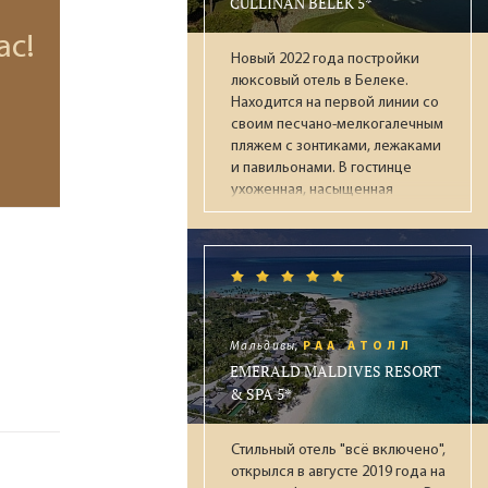
CULLINAN BELEK 5*
престижных наград (Condé Nast
Traveller, National Geographic),
ас!
Новый 2022 года постройки
идеален для взыскательных
люксовый отель в Белеке.
путешественников, ищущих
Находится на первой линии со
уединение и высочайший
своим песчано-мелкогалечным
уровень сервиса.
пляжем с зонтиками, лежаками
и павильонами. В гостинце
ухоженная, насыщенная
инфраструктурой территория
граничащая с гольф клубом,
которым могут пользоваться
постояльцы отеля. К услугам
гостей 5 ресторанов, 20 баров,
открытые и закрытые бассейны
(в т.ч. с подогревом зимой),
Мальдивы,
РАА АТОЛЛ
аквапарк с 13 воднымии
EMERALD MALDIVES RESORT
горками, СПА-центр,
& SPA 5*
тренажёрный зал, детская зона
(Kids & Junior Club),
Стильный отель "всё включено",
круглосуточный зал ожидания
открылся в августе 2019 года на
при раннем заезде / позднем