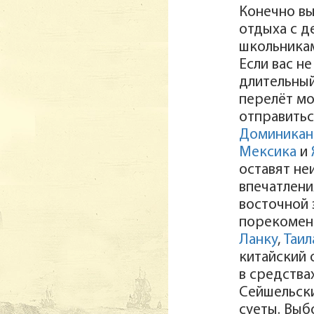
Конечно вы
отдыха с д
школьникам
Если вас н
длительный
перелёт м
отправитьс
Доминикан
Мексика
и
оставят не
впечатлени
восточной
порекомен
Ланку
,
Таил
китайский 
в средства
Сейшельски
суеты. Выб