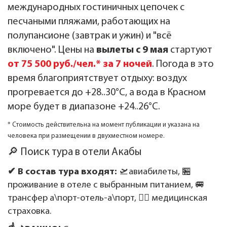
международных гостиничных цепочек с
песчаными пляжами, работающих на
полупансионе (завтрак и ужин) и "всё
включено". Цены на
вылеты с 9 мая
стартуют
от 75 500 руб./чел.* за 7 ночей
. Погода в это
время благоприятствует отдыху: воздух
прогревается до +28..30°C, а вода в Красном
море будет в диапазоне +24..26°C.
* Стоимость действительна на момент публикации и указана на
человека при размещении в двухместном номере.
🔎 Поиск тура в отели Акабы
✔ В состав тура входят:
🛫авиабилеты, 🏪
проживание в отеле с выбранным питанием, 🚐
трансфер а\порт-отель-а\порт, 👩‍⚕️ медицинская
страховка.