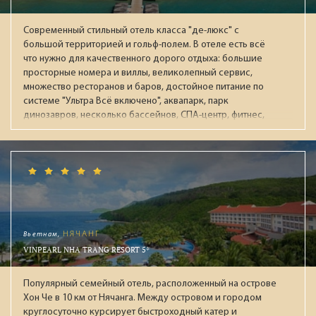
Современный стильный отель класса "де-люкс" с
большой территорией и гольф-полем. В отеле есть всё
что нужно для качественного дорого отдыха: большие
просторные номера и виллы, великолепный сервис,
множество ресторанов и баров, достойное питание по
системе "Ультра Всё включено", аквапарк, парк
динозавров, несколько бассейнов, СПА-центр, фитнес,
ночной клуб, боулинг. Рекомендуется для обеспеченных
пар и отдыха с детьми.
Вьетнам,
НЯЧАНГ
VINPEARL NHA TRANG RESORT 5*
Популярный семейный отель, расположенный на острове
Хон Че в 10 км от Нячанга. Между островом и городом
круглосуточно курсирует быстроходный катер и