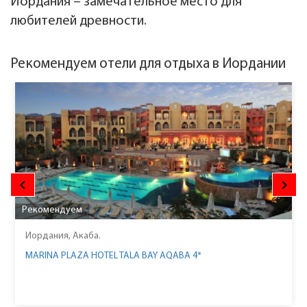
Иордания – замечательное место для
любителей древности.
Рекомендуем отели для отдыха в Иордании
keyboard_arrow_left
keyboard_arrow_right
Рекомендуем
Иордания, Акаба.
MARINA PLAZA HOTEL TALA BAY AQABA 4*