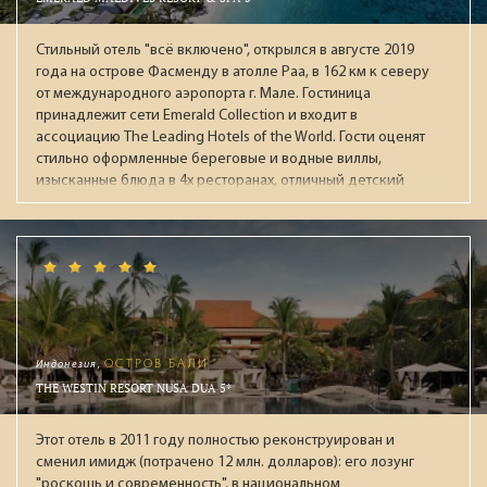
день мороженное, вафли, фрукты. За номерами
закреплены персональные помошники. Рекомендуем для
Стильный отель "всё включено", открылся в августе 2019
взыскательной публики.
года на острове Фасменду в атолле Раа, в 162 км к северу
от международного аэропорта г. Мале. Гостиница
принадлежит сети Emerald Collection и входит в
ассоциацию The Leading Hotels of the World. Гости оценят
стильно оформленные береговые и водные виллы,
изысканные блюда в 4х ресторанах, отличный детский
клуб с большой территорией, широкие возможности для
активного отдыха, хороший песчаный пляж и живой
красивый риф.
Индонезия,
ОСТРОВ БАЛИ
THE WESTIN RESORT NUSA DUA 5*
Этот отель в 2011 году полностью реконструирован и
сменил имидж (потрачено 12 млн. долларов): его лозунг
"роскошь и современность", в национальном