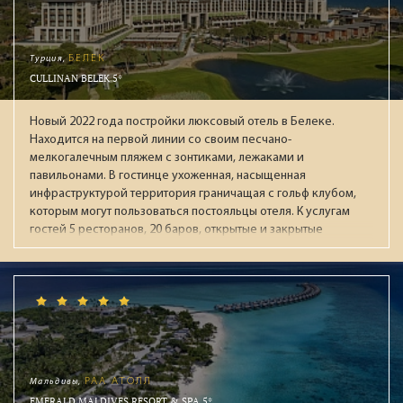
Турция,
БЕЛЕК
CULLINAN BELEK 5*
Новый 2022 года постройки люксовый отель в Белеке.
Находится на первой линии со своим песчано-
мелкогалечным пляжем с зонтиками, лежаками и
павильонами. В гостинце ухоженная, насыщенная
инфраструктурой территория граничащая с гольф клубом,
которым могут пользоваться постояльцы отеля. К услугам
гостей 5 ресторанов, 20 баров, открытые и закрытые
бассейны (в т.ч. с подогревом зимой), аквапарк с 13
воднымии горками, СПА-центр, тренажёрный зал, детская
зона (Kids & Junior Club), круглосуточный зал ожидания при
раннем заезде / позднем выезде. В течении дня работает
анимационная команда, а по вечерам проходят
театрализованные представления с приглашенными
артистами. В "Ультра Всё включено" входят брендовые
напитки мировых производителей: виски, коньяки,
Мальдивы,
РАА АТОЛЛ
мартини, водка, джины, ромы и ликеры. На пляже целый
EMERALD MALDIVES RESORT & SPA 5*