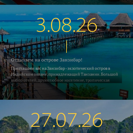
воздух в это время прогревается до 33..35°C, а водичка в
южных регионах Алании и Сиде 26..28°C. В Кемере на
градус прохладнее... Поехали на отдых!
3.08.26
Отдыхаем на острове Занзибар!
Приглашаем вас на Занзибар - экзотический остров в
Индийском океане, принадлежащий Танзании. Большой
выбор отелей, дружелюбное население, тропическая
природа и, конечно, песчаные пляжи привлекают на
Занзибар ежегодно десятки тысяч туристов со всех концов
Земли. С 2 июля на остров выполняет прямые рейсы а\к Air
Tanzania. Российские ведущие туроператоры взяли блоки
мест на рейсах азиатских и африканских авиакомпаний с
27.07.26
удобными стыковками по хорошим ценам. Мы предлагаем
воспользоваться этой возможностью и рвануть на отдых в
Африку.