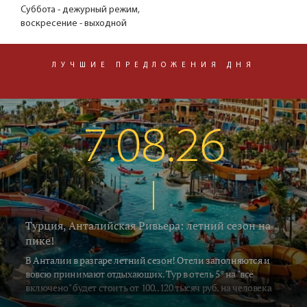
Суббота - дежурный режим,
воскресение - выходной
ЛУЧШИЕ ПРЕДЛОЖЕНИЯ ДНЯ
7.08.26
Турция, Анталийская Ривьера: летний сезон на
пике!
В Анталии в разгаре летний сезон! Отели заполняются и
вовсю принимают отдыхающих. Тур в отель 5* на "всё
включено" будет стоить от 100..120 тысяч руб. на человека
за неделю, включая перелёт и трансфер. Погода летняя -