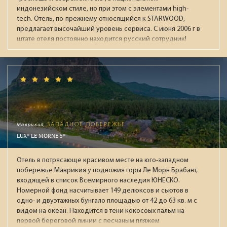
индонезийском стиле, но при этом с элементами high-
tech. Отель, по-прежнему относящийся к STARWOOD,
предлагает высочайший уровень сервиса. С июня 2006 г в
штате отеля постоянно находится русский сотрудник!
Маврикий,
ЗАПАДНОЕ ПОБЕРЕЖЬЕ
LUX* LE MORNE 5*
Отель в потрясающе красивом месте на юго-западном
побережье Маврикия у подножия горы Ле Морн Брабант,
входящей в список Всемирного наследия ЮНЕСКО.
Номерной фонд насчитывает 149 делюксов и сьютов в
одно- и двуэтажных бунгало площадью от 42 до 63 кв. м с
видом на океан. Находится в тени кокосоых пальм на
первой береговой линии с песчаным пляжем