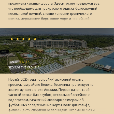
проложена канатная дорога. Здесь гостям предложат всё,
что необходимо для прекрасного отдыха: белоснежный
песок, такой нежный, словно лепестки тропического
цветка, мерцающее бирюзовое море и чистейший
воздух, несущий в себе крошечные капельки морской
воды. На острове располагаются большой парк
развлечений VinWonders, океанариум, дельфинарий,
поле для гольфа, теннисные корты принадлежащие
отелю. Сам комплекс Vinpaerl был открыт в 2003 году
(корпус Executive), и в 2007 году (корпус Deluxe),
реновация проводилась в 2016 году. Помимо двух 5-
этажных зданий есть еще 57 вилл с бассейнами. Оба
Турция,
БЕЛЕК
корпуса находятся рядом с пляжем на который не
REGNUM THE CROWN 5*
пускают посторонних. В каждом корпусе есть свой
ресторан для завтраков (ресторан Orchid и детский мини-
Новый (2025 года постройки) люксовый отель в
клуб в Deluxe, ресторан Lotus в корпусе Executive).
престижном районе Белека. Гостиница претендует на
Рекомендуем для семейного отдыха с детьми.
звание лучшего отеля Анталии. Первая линия, свой
частный пляж с бич-клубом, несколько бассейнов с
подогревом, гигантский аквапарк размером с 3
футбольных поля, тенисные корты, поле для гольфа,
фитнес-центр, спортивные площадки. Огромные Kids и