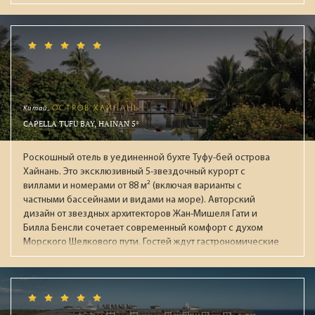
Junior Club. Фишка отеля: Rooftop (18+) на крыше 8го
этажа: панорамный бассейн, ресторан и зал для фитнеса с
захватывающими видами на окрестности. Два СПА-центра
площадью 4500 кв.м и 1500 кв.м. Все номера: просторные
съюты от 110м² и виллы с бассейнами от 95м² с системой
"умный дом" и консьерж-сервисом. Гостей ждут 8
тематических ресторанов, в 10 барах авторские коктейли
и премиальные напитки.
Китай,
ОСТРОВ ХАЙНАНЬ
CAPELLA TUFU BAY, HAINAN 5*
Роскошный отель в уединенной бухте Туфу-бей острова
Хайнань. Это эксклюзивный 5-звездочный курорт с
виллами и номерами от 88 м² (включая варианты с
частными бассейнами и видами на море). Авторский
дизайн от звездных архитекторов Жан-Мишеля Гати и
Билла Бенсли сочетает современный комфорт с духом
Морского Шелкового пути. Гостей ждут гастрономические
рестораны, огромный бассейн, премиальный спа-центр
Auriga и приватный пляж. Лауреат престижных наград
(Condé Nast Traveller, National Geographic), идеален для
взыскательных путешественников, ищущих уединение и
высочайший уровень сервиса.