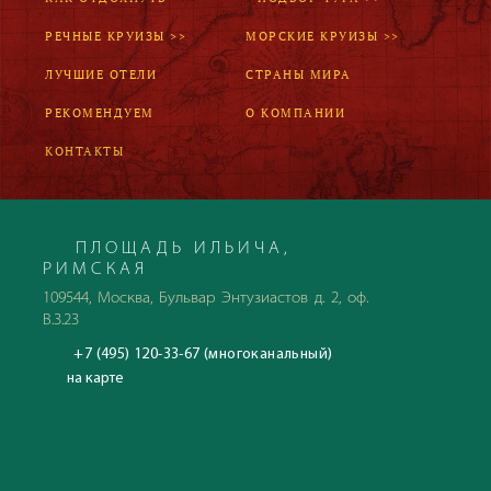
РЕЧНЫЕ КРУИЗЫ >>
МОРСКИЕ КРУИЗЫ >>
ЛУЧШИЕ ОТЕЛИ
СТРАНЫ МИРА
РЕКОМЕНДУЕМ
О КОМПАНИИ
КОНТАКТЫ
ПЛОЩАДЬ ИЛЬИЧА,
РИМСКАЯ
109544, Москва, Бульвар Энтузиастов д. 2, оф.
В.3.23
+7 (495) 120-33-67 (многоканальный)
на карте