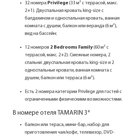
32 номера
Privilege
(33 м² с террасой, макс.
2+1). Двуспальная кровать king-size с
балдахином и односпальная кровать, ванная
комната с душем, балкон или веранда (6 м²),
вид на бассейн;
12 номеров
2 Bedrooms Family
(60 м² с
террасой, макс. 2+2). Смежные номера, 2
спальни: двуспальная кровать king-size и 2
односпальные кровати, ванная комната с
душем, балкон или терраса (6 м²).
Есть 2 номера категории Privilege для гостей с
ограниченными физическими возможностями.
В номере отеля TAMARIN 3*
балкон или тераса, мини-бар, набор для
приготовления чая/кофе, телевизор, DVD-