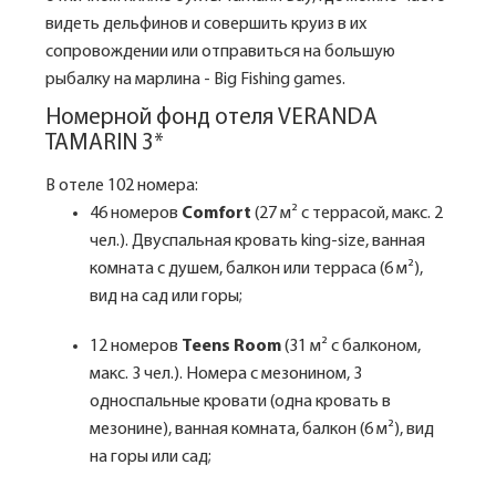
видеть дельфинов и совершить круиз в их
сопровождении или отправиться на большую
рыбалку на марлина - Big Fishing games.
Номерной фонд отеля VERANDA
TAMARIN 3*
В отеле 102 номера:
46 номеров
Comfort
(27 м² с террасой, макс. 2
чел.). Двуспальная кровать king-size, ванная
комната с душем, балкон или терраса (6 м²),
вид на сад или горы;
12 номеров
Teens Room
(31 м² с балконом,
макс. 3 чел.). Номера с мезонином, 3
односпальные кровати (одна кровать в
мезонине), ванная комната, балкон (6 м²), вид
на горы или сад;