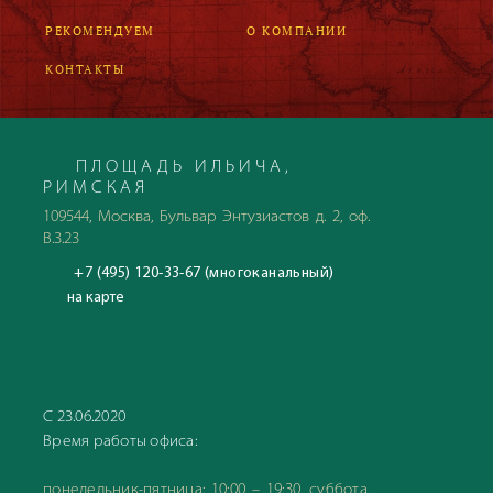
РЕКОМЕНДУЕМ
О КОМПАНИИ
КОНТАКТЫ
ПЛОЩАДЬ ИЛЬИЧА,
РИМСКАЯ
109544, Москва, Бульвар Энтузиастов д. 2, оф.
В.3.23
+7 (495) 120-33-67 (многоканальный)
на карте
С 23.06.2020
Время работы офиса:
понедельник-пятница: 10:00 – 19:30, суббота,