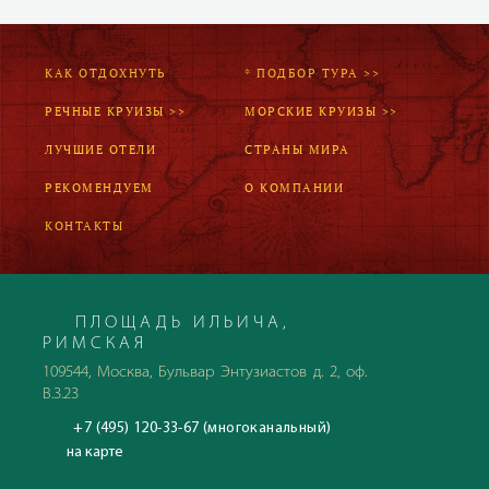
КАК ОТДОХНУТЬ
* ПОДБОР ТУРА >>
РЕЧНЫЕ КРУИЗЫ >>
МОРСКИЕ КРУИЗЫ >>
ЛУЧШИЕ ОТЕЛИ
СТРАНЫ МИРА
РЕКОМЕНДУЕМ
О КОМПАНИИ
КОНТАКТЫ
ПЛОЩАДЬ ИЛЬИЧА,
РИМСКАЯ
109544, Москва, Бульвар Энтузиастов д. 2, оф.
В.3.23
+7 (495) 120-33-67 (многоканальный)
на карте