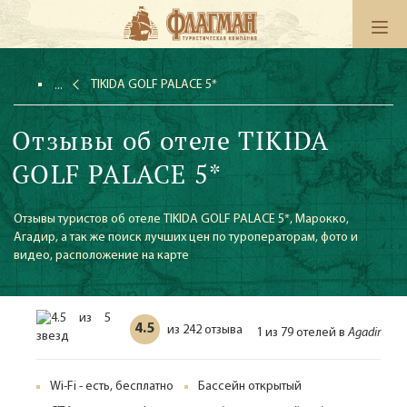
TIKIDA GOLF PALACE 5*
Отзывы об отеле TIKIDA
GOLF PALACE 5*
Отзывы туристов об отеле TIKIDA GOLF PALACE 5*, Марокко,
Агадир, а так же поиск лучших цен по туроператорам, фото и
видео, расположение на карте
4.5
242 отзыва
из
1 из 79 отелей в
Agadir
Wi-Fi - есть, бесплатно
Бассейн открытый