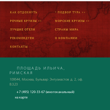
КАК ОТДОХНУТЬ
* ПОДБОР ТУРА >>
РЕЧНЫЕ КРУИЗЫ >>
МОРСКИЕ КРУИЗЫ >>
ЛУЧШИЕ ОТЕЛИ
СТРАНЫ МИРА
РЕКОМЕНДУЕМ
О КОМПАНИИ
КОНТАКТЫ
ПЛОЩАДЬ ИЛЬИЧА,
РИМСКАЯ
109544, Москва, Бульвар Энтузиастов д. 2, оф.
В.3.23
+7 (495) 120-33-67 (многоканальный)
на карте