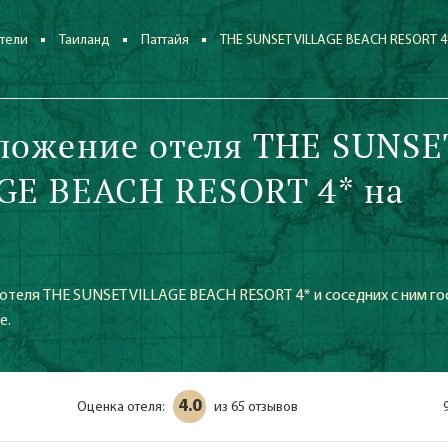
тели
Таиланд
Паттайя
THE SUNSET VILLAGE BEACH RESORT 4
ложение отеля THE SUNSE
GE BEACH RESORT 4* на
отеля THE SUNSET VILLAGE BEACH RESORT 4* и соседних с ним го
е.
4.0
Оценка отеля:
65 отзывов
из