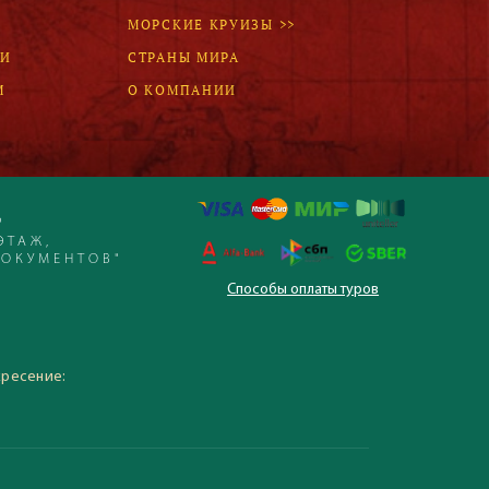
МОРСКИЕ КРУИЗЫ >>
ЛИ
СТРАНЫ МИРА
М
О КОМПАНИИ
Р
ЭТАЖ,
ДОКУМЕНТОВ"
Способы оплаты туров
 – 19:30, суббота,
кресение: