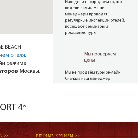
Наш девиз – «продаём то, что
видели сами». Наши
менеджеры проводят
регулярные инспекции отелей,
посещают семинары и
рекламные туры.
GE BEACH
Мы проверяем
ием отеля
.
цены
айн режиме
аторов
Москвы.
Мы не продаём туры он-лайн.
Сначала наш менеджер
убедится в наличии тура по
указанной цене и только после
это связывается с клиентом.
Да! Это не современно, но зато
SORT 4*
надёжно!
А >>
РЕЧНЫЕ КРУИЗЫ >>