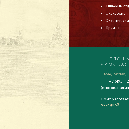
Пляжный от
Экскурсион
Экзотически
Круизы
ПЛОЩА
РИМСКАЯ
109544, Москва, Б
+7 (495) 12
(многоканальн
Офис работает
выходной