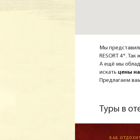
Мы представили
RESORT 4*. Так
А ещё мы обла
искать
цены на
Предлагаем вам
Туры в от
КАК ОТДОХН