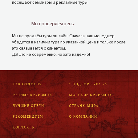
посещают семинары и рекламные туры.
Мы проверяем цены
Мы не продаём туры он-лайн. Сначала наш менеджер
убедится в наличии тура по указанной цене и только после
это связывается с клиентом.
Да! Это не современно, но зато надёжно!
КАК ОТДОХНУТЬ
* ПОДБОР ТУРА >>
РЕЧНЫЕ КРУИЗЫ >>
МОРСКИЕ КРУИЗЫ >>
ЛУЧШИЕ ОТЕЛИ
СТРАНЫ МИРА
РЕКОМЕНДУЕМ
О КОМПАНИИ
КОНТАКТЫ