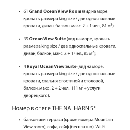
61
Grand Ocean View Room
(вид на море,
кровать размера king size / две односпальные
2
кровати, диван, балкон, макс. 2 + 1 чел., 81 м
);
39
Ocean View Suite
(вид на море, кровать
размера king size / две односпальные кровати,
2
диван, балкон, макс. 2 + 1 чел., 85 м
);
4
Royal Ocean View Suite
(вид на море,
кровать размера king size / две односпальные
кровати, спальня с гостиной и столовой,
2
балкон, макс., 2 + 2 чел., 111 м
+ услуги
дворецкого).
Номер в отеле THE NAI HARN 5*
балкон или терраса (кроме номера Mountain
View room), софа, сейф (бесплатно), Wi-Fi