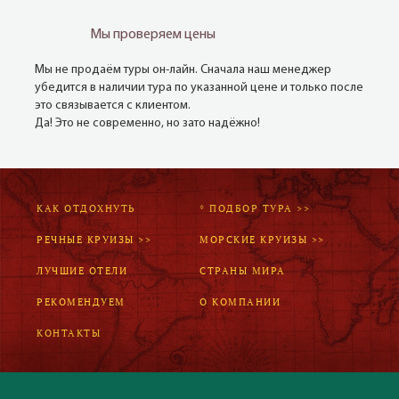
Мы проверяем цены
Мы не продаём туры он-лайн. Сначала наш менеджер
убедится в наличии тура по указанной цене и только после
это связывается с клиентом.
Да! Это не современно, но зато надёжно!
КАК ОТДОХНУТЬ
* ПОДБОР ТУРА >>
РЕЧНЫЕ КРУИЗЫ >>
МОРСКИЕ КРУИЗЫ >>
ЛУЧШИЕ ОТЕЛИ
СТРАНЫ МИРА
РЕКОМЕНДУЕМ
О КОМПАНИИ
КОНТАКТЫ