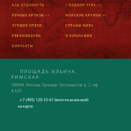
КАК ОТДОХНУТЬ
* ПОДБОР ТУРА >>
РЕЧНЫЕ КРУИЗЫ >>
МОРСКИЕ КРУИЗЫ >>
ЛУЧШИЕ ОТЕЛИ
СТРАНЫ МИРА
РЕКОМЕНДУЕМ
О КОМПАНИИ
КОНТАКТЫ
ПЛОЩАДЬ ИЛЬИЧА,
РИМСКАЯ
109544, Москва, Бульвар Энтузиастов д. 2, оф.
В.3.23
+7 (495) 120-33-67 (многоканальный)
на карте