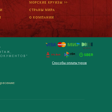
МОРСКИЕ КРУИЗЫ >>
ЛИ
СТРАНЫ МИРА
М
О КОМПАНИИ
Р
ЭТАЖ,
ДОКУМЕНТОВ"
Способы оплаты туров
 – 19:30, суббота,
кресение: