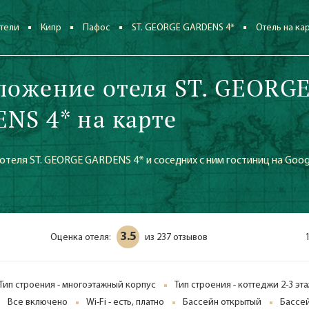
тели
Кипр
Пафос
ST. GEORGE GARDENS 4*
Отель на ка
ложение отеля ST. GEORG
NS 4* на карте
теля ST. GEORGE GARDENS 4* и соседних с ним гостиниц на Goog
3.5
Оценка отеля:
237 отзывов
из
Тип строения - многоэтажный корпус
Тип строения - коттеджи 2-3 эт
Все включено
Wi-Fi - есть, платно
Бассейн открытый
Бассе