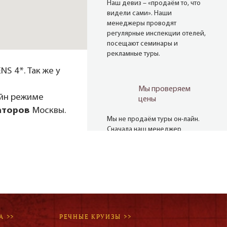
Наш девиз – «продаём то, что
видели сами». Наши
менеджеры проводят
регулярные инспекции отелей,
посещают семинары и
рекламные туры.
S 4*. Так же у
Мы проверяем
айн режиме
цены
аторов
Москвы.
Мы не продаём туры он-лайн.
Сначала наш менеджер
убедится в наличии тура по
указанной цене и только после
это связывается с клиентом.
Да! Это не современно, но зато
надёжно!
А >>
РЕЧНЫЕ КРУИЗЫ >>