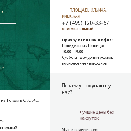
ПЛОЩАДЬ ИЛЬИЧА,
рте
РИМСКАЯ
+7 (495) 120-33-67
многоканальный
E
Приходите к нам в офис:
Понедельник-Пятница:
10:00 - 19:00
Суббота - дежурный режим,
воскресение - выходной
le-
Почему покупают у
нас?
1 из 1 отеля в
Chlorakas
Лучшие цены без
накруток
ажа
йн крытый
Мы не накручиваем