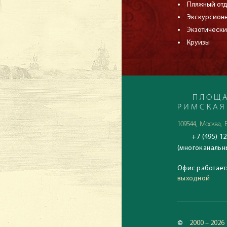
Пляжный от
Экскурсион
Экзотически
Круизы
ПЛОЩА
РИМСКАЯ
109544, Москва, Б
+7 (495) 12
(многоканальн
Офис работает
выходной
©
2000 – 2026