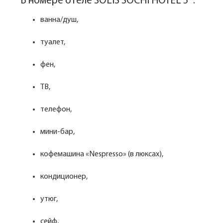
В номере отеле SOLIS SOCHI HOTEL 5*:
ванна/душ,
туалет,
фен,
ТВ,
телефон,
мини-бар,
кофемашина «Nespresso» (в люксах),
кондиционер,
утюг,
сейф,