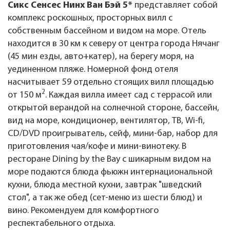
Сикс Сенсес Нинх Ван Бэй 5*
представляет собой
комплекс роскошных, просторных вилл с
собственным бассейном и видом на море. Отель
находится в 30 км к северу от центра города Нячанг
(45 мин езды, авто+катер), на берегу моря, на
уединенном пляже. Номерной фонд отеля
насчитывает 59 отдельно стоящих вилл площадью
2
от 150 м
. Каждая вилла имеет сад с террасой или
открытой верандой на солнечной стороне, бассейн,
вид на море, кондиционер, вентилятор, ТВ, Wi-fi,
CD/DVD проигрыватель, сейф, мини-бар, набор для
приготовления чая/кофе и мини-винотеку. В
ресторане Dining by the Bay с шикарным видом на
море подаются блюда фьюжн интернациональной
кухни, блюда местной кухни, завтрак "шведский
стол", а так же обед (сет-меню из шести блюд) и
вино. Рекомендуем для комфортного
респектабельного отдыха.