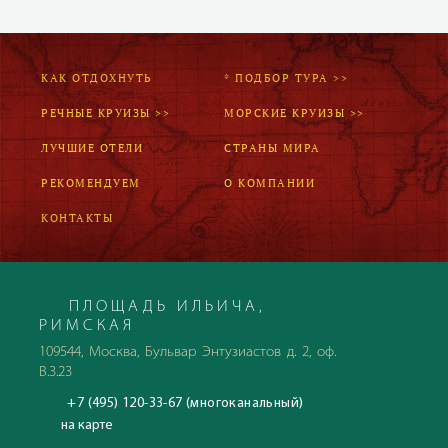
КАК ОТДОХНУТЬ
* ПОДБОР ТУРА >>
РЕЧНЫЕ КРУИЗЫ >>
МОРСКИЕ КРУИЗЫ >>
ЛУЧШИЕ ОТЕЛИ
СТРАНЫ МИРА
РЕКОМЕНДУЕМ
О КОМПАНИИ
КОНТАКТЫ
ПЛОЩАДЬ ИЛЬИЧА,
РИМСКАЯ
109544, Москва, Бульвар Энтузиастов д. 2, оф.
В.3.23
+7 (495) 120-33-67 (многоканальный)
на карте