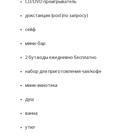
CD/DVD проигрыватель
докстанция Ipod (по запросу)
сейф
мини-бар
2 бут.воды ежедневно бесплатно
набор для приготовления чая/кофе
мини-винотека
душ
ванна
утюг