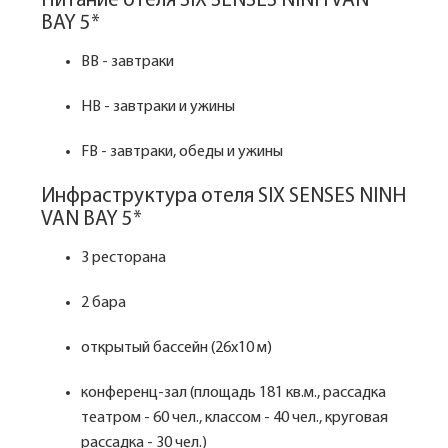
Питание отеля SIX SENSES NINH VAN
BAY 5*
BB - завтраки
HB - завтраки и ужины
FB - завтраки, обеды и ужины
Инфраструктура отеля SIX SENSES NINH
VAN BAY 5*
3 ресторана
2 бара
открытый бассейн (26x10 м)
конференц-зал (площадь 181 кв.м., рассадка
театром - 60 чел., классом - 40 чел., круговая
рассадка - 30 чел.)