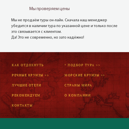
Мы проверяем цены
Мы не продаём туры он-лайн. Сначала наш менеджер
убедится в наличии тура по указанной цене и только после
это связывается с клиентом.
Да! Это не современно, но зато надёжно!
КАК ОТДОХНУТЬ
* ПОДБОР ТУРА >>
РЕЧНЫЕ КРУИЗЫ >>
МОРСКИЕ КРУИЗЫ >>
ЛУЧШИЕ ОТЕЛИ
СТРАНЫ МИРА
РЕКОМЕНДУЕМ
О КОМПАНИИ
КОНТАКТЫ