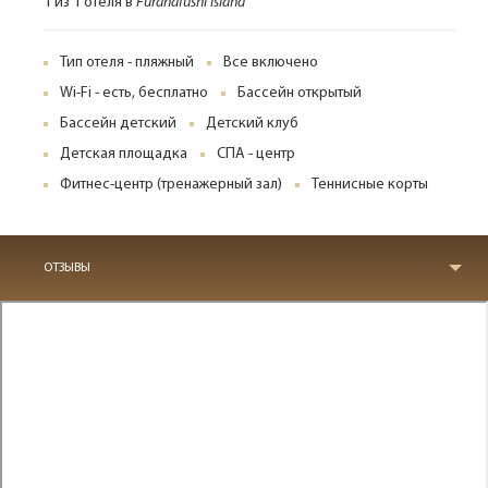
1 из 1 отеля в
Furanafushi Island
Тип отеля - пляжный
Все включено
Wi-Fi - есть, бесплатно
Бассейн открытый
Бассейн детский
Детский клуб
Детская площадка
СПА - центр
Фитнес-центр (тренажерный зал)
Теннисные корты
ОТЗЫВЫ