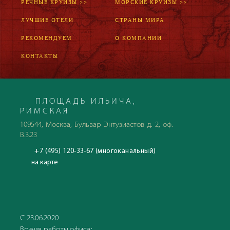
РЕЧНЫЕ КРУИЗЫ >>
МОРСКИЕ КРУИЗЫ >>
ЛУЧШИЕ ОТЕЛИ
СТРАНЫ МИРА
РЕКОМЕНДУЕМ
О КОМПАНИИ
КОНТАКТЫ
ПЛОЩАДЬ ИЛЬИЧА,
РИМСКАЯ
109544, Москва, Бульвар Энтузиастов д. 2, оф.
В.3.23
+7 (495) 120-33-67 (многоканальный)
на карте
С 23.06.2020
Время работы офиса: