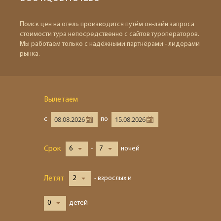
Поиск цен на отель производится путём он-лайн запроса
стоимости тура непосредственно с сайтов туроператоров.
Мы работаем только с надёжными партнёрами - лидерами
рынка.
Вылетаем
с
по
Срок
6
-
7
ночей
Летят
2
- взрослых и
0
детей