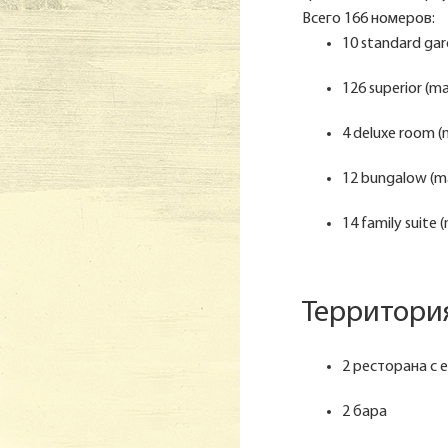
Всего 166 номеров:
10 standard gard
126 superior (max
4 deluxe room (m
12 bungalow (ma
14 family suite
Территория
2 ресторана с 
2 бара