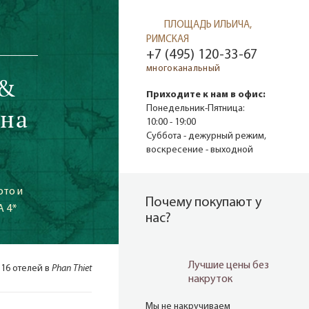
ПЛОЩАДЬ ИЛЬИЧА,
РИМСКАЯ
+7 (495) 120-33-67
многоканальный
 &
Приходите к нам в офис:
 на
Понедельник-Пятница:
10:00 - 19:00
Суббота - дежурный режим,
воскресение - выходной
ото и
Почему покупают у
A 4*
нас?
Лучшие цены без
116 отелей в
Phan Thiet
накруток
Мы не накручиваем