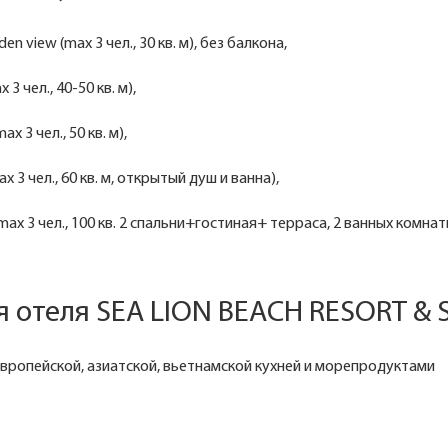
en view (max 3 чел., 30 кв. м), без балкона,
 3 чел., 40-50 кв. м),
ax 3 чел., 50 кв. м),
x 3 чел., 60 кв. м, открытый душ и ванна),
 (max 3 чел., 100 кв. 2 спальни+гостиная+ терраса, 2 ванных комнат
 отеля SEA LION BEACH RESORT & S
европейской, азиатской, вьетнамской кухней и морепродуктами