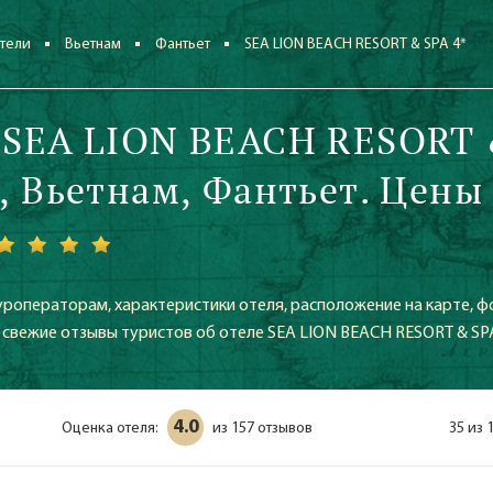
тели
Вьетнам
Фантьет
SEA LION BEACH RESORT & SPA 4*
 SEA LION BEACH RESORT
*, Вьетнам, Фантьет. Цены
уроператорам, характеристики отеля, расположение на карте, ф
е свежие отзывы туристов об отеле SEA LION BEACH RESORT & SP
4.0
Оценка отеля:
157 отзывов
35 из 
из