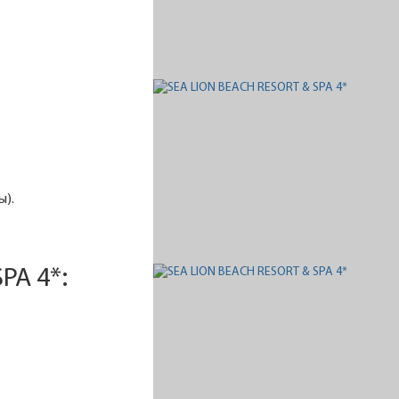
ы).
PA 4*: