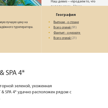
Наш девиз – «продаём то, что
видели сами». Наши
менеджеры проводят
География
регулярные инспекции отелей,
посещают семинары и
мую лучшую цену на
Вьетнам - о стране
рекламные туры.
надёжного туроператора.
Всего отелей
(91)
Фантьет - о курорте
Всего отелей
(21)
Мы проверяем
цены
Мы не продаём туры он-лайн.
Сначала наш менеджер
убедится в наличии тура по
& SPA 4*
указанной цене и только после
это связывается с клиентом.
Да! Это не современно, но зато
торной зеленой, ухоженная
надёжно!
& SPA 4* удачно расположен рядом с
.