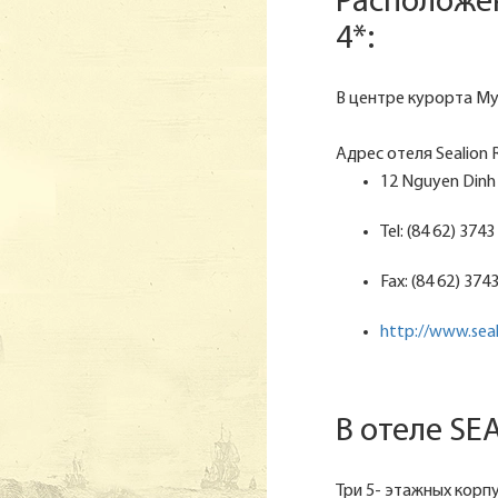
Расположе
4*:
В центре курорта Муй
Адрес отеля Sealion R
12 Nguyen Dinh 
Tel: (84 62) 374
Fax: (84 62) 374
http://www.sea
В отеле SE
Три 5- этажных корпу