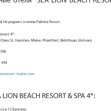
ние отеля SEA LION BEACH RESO
 Не рядом с отелем Palmira Resort.
esort 4*:
Chieu St, Hamtien, Muine, Phanthiet, Binhthuan, Vietnam
3 390
3 394
lionresort-muine.com
A LION BEACH RESORT & SPA 4*:
са и 12 бунгало.