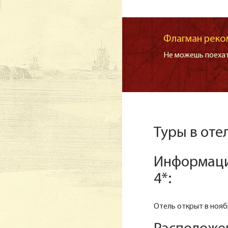
Флагман реко
Не можешь поехат
Туры в оте
Информаци
4*:
Отель открыт в нояб