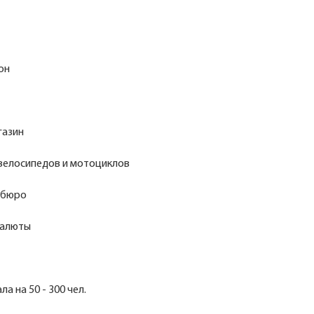
он
газин
 велосипедов и мотоциклов
 бюро
валюты
а на 50 - 300 чел.