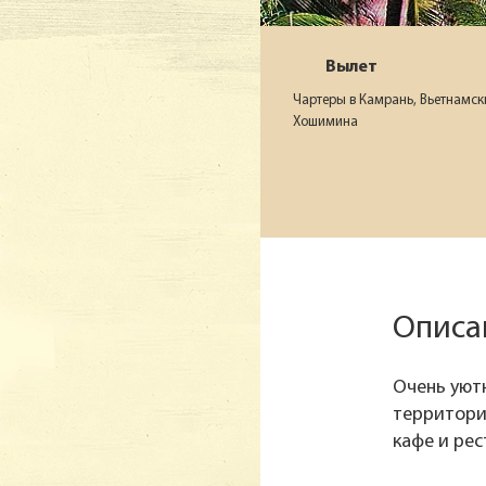
Вылет
Чартеры в Камрань, Вьетнамски
Хошимина
Описан
Очень уют
территори
кафе и ре