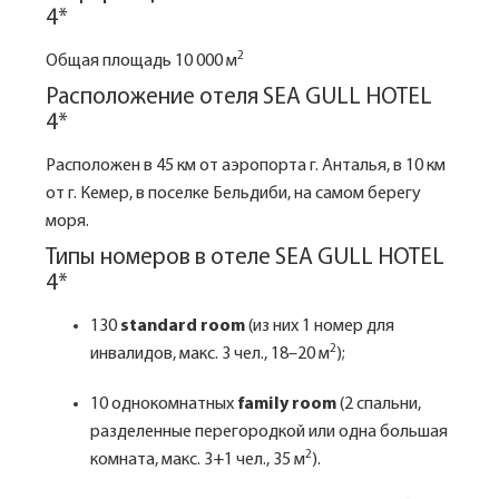
4*
2
Общая площадь 10 000 м
Расположение отеля SEA GULL HOTEL
4*
Расположен в 45 км от аэропорта г. Анталья, в 10 км
от г. Кемер, в поселке Бельдиби, на самом берегу
моря.
Типы номеров в отеле SEA GULL HOTEL
4*
130
standard room
(из них 1 номер для
2
инвалидов, макс. 3 чел., 18–20 м
);
10 однокомнатных
family room
(2 спальни,
разделенные перегородкой или одна большая
2
комната, макс. 3+1 чел., 35 м
).