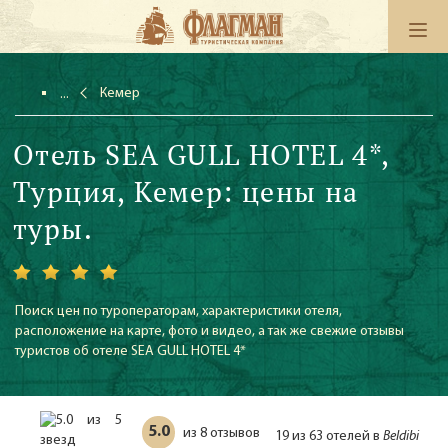
Кемер
Отель SEA GULL HOTEL 4*,
Турция, Кемер: цены на
туры.
Поиск цен по туроператорам, характеристики отеля,
расположение на карте, фото и видео, а так же свежие отзывы
туристов об отеле SEA GULL HOTEL 4*
5.0
8 отзывов
из
19 из 63 отелей в
Beldibi