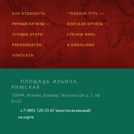
КАК ОТДОХНУТЬ
* ПОДБОР ТУРА >>
РЕЧНЫЕ КРУИЗЫ >>
МОРСКИЕ КРУИЗЫ >>
ЛУЧШИЕ ОТЕЛИ
СТРАНЫ МИРА
РЕКОМЕНДУЕМ
О КОМПАНИИ
КОНТАКТЫ
ПЛОЩАДЬ ИЛЬИЧА,
РИМСКАЯ
109544, Москва, Бульвар Энтузиастов д. 2, оф.
В.3.23
+7 (495) 120-33-67 (многоканальный)
на карте