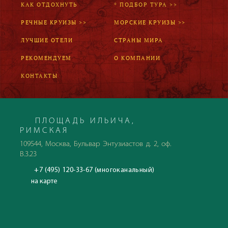
КАК ОТДОХНУТЬ
* ПОДБОР ТУРА >>
РЕЧНЫЕ КРУИЗЫ >>
МОРСКИЕ КРУИЗЫ >>
ЛУЧШИЕ ОТЕЛИ
СТРАНЫ МИРА
РЕКОМЕНДУЕМ
О КОМПАНИИ
КОНТАКТЫ
ПЛОЩАДЬ ИЛЬИЧА,
РИМСКАЯ
109544, Москва, Бульвар Энтузиастов д. 2, оф.
В.3.23
+7 (495) 120-33-67 (многоканальный)
на карте