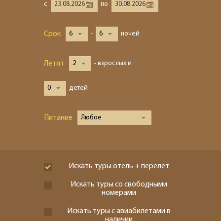
с
по
Срок
6
-
6
ночей
Летят
2
- взрослых и
0
детей
Питание
Любое
Искать туры отель + перелёт
Искать туры со свободными
номерами
Искать туры с авиабилетами в
наличии