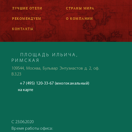
ЛУЧШИЕ ОТЕЛИ
СТРАНЫ МИРА
РЕКОМЕНДУЕМ
О КОМПАНИИ
КОНТАКТЫ
ПЛОЩАДЬ ИЛЬИЧА,
РИМСКАЯ
109544, Москва, Бульвар Энтузиастов д. 2, оф.
В.3.23
+7 (495) 120-33-67 (многоканальный)
на карте
С 23.06.2020
Время работы офиса: