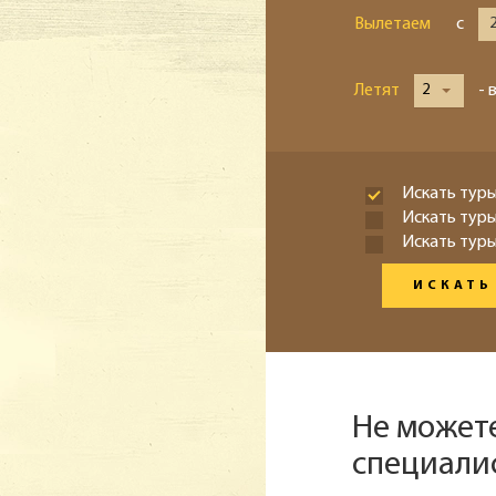
Вылетаем
с
Летят
2
- 
Искать туры
Искать тур
Искать туры
ИСКАТЬ
Не может
специали