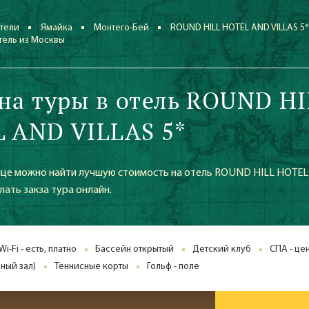
тели
Ямайка
Монтего-Бей
ROUND HILL HOTEL AND VILLAS 5
отель из Москвы
на туры в отель ROUND HI
 AND VILLAS 5*
ице можно найти лучшую стоимость на отель ROUND HILL HOTE
елать закза тура онлайн.
Wi-Fi - есть, платно
Бассейн открытый
Детский клуб
СПА - це
ный зал)
Теннисные корты
Гольф - поле