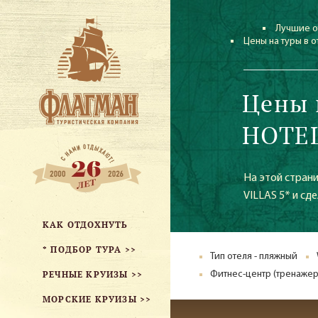
Лучшие о
Цены на туры в 
Цены 
HOTEL
На этой стран
VILLAS 5* и сд
КАК ОТДОХНУТЬ
* ПОДБОР ТУРА >>
Тип отеля - пляжный
РЕЧНЫЕ КРУИЗЫ >>
Фитнес-центр (тренажер
МОРСКИЕ КРУИЗЫ >>