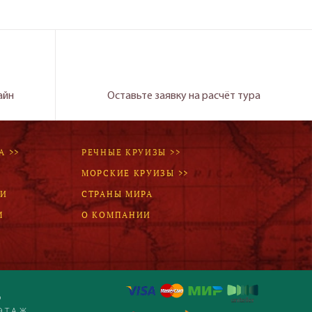
айн
Оставьте заявку на расчёт тура
А >>
РЕЧНЫЕ КРУИЗЫ >>
МОРСКИЕ КРУИЗЫ >>
ЛИ
СТРАНЫ МИРА
М
О КОМПАНИИ
Р