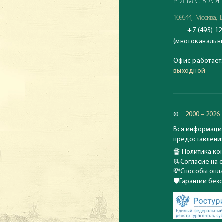
РИМСКАЯ
109544, Москва, Б
+7 (495) 12
(многоканальн
Офис работает
выходной
©
2000 – 2026
Вся информация
предоставления
🔏
Политика кон
📃
Согласие на 
💸
Способы опла
🛡️
Гарантии без