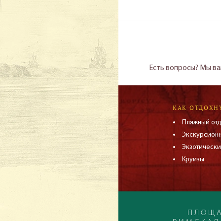
Есть вопросы? Мы ва
КАК ОТДОХН
Пляжный от
Экскурсион
Экзотически
Круизы
ПЛОЩА