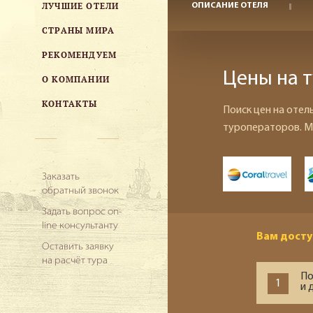
ЛУЧШИЕ ОТЕЛИ
ОПИСАНИЕ ОТЕЛЯ
СТРАНЫ МИРА
РЕКОМЕНДУЕМ
Цены на т
О КОМПАНИИ
КОНТАКТЫ
Поиск цен на отел
туроператоров. М
Заказать
обратный звонок
Задать вопрос on-
line консультанту
Вам досту
Оставить заявку
на расчёт тура
По
1
и 