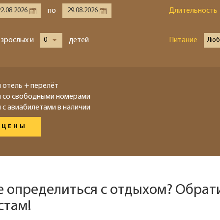
по
Длительность
взрослых и
0
детей
Питание
Люб
 отель + перелёт
ы со свободными номерами
 с авиабилетами в наличии
 ЦЕНЫ
е определиться с отдыхом? Обрат
стам!