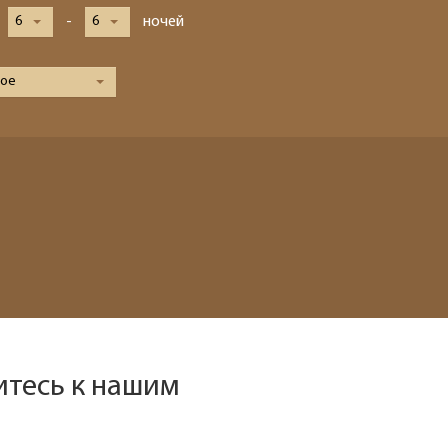
Наш девиз – «продаём то, что
6
-
6
ночей
видели сами». Наши
менеджеры проводят
регулярные инспекции отелей,
ое
посещают семинары и
рекламные туры.
Мы проверяем
цены
Мы не продаём туры он-лайн.
Сначала наш менеджер
убедится в наличии тура по
указанной цене и только после
это связывается с клиентом.
Да! Это не современно, но зато
надёжно!
итесь к нашим