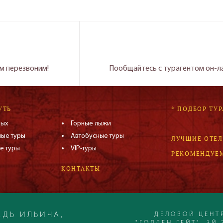
м перезвоним!
Пообщайтесь с турагентом он-л
УТЬ
* ПОДБОР ТУР
дых
Горные лыжи
ные туры
Автобусные туры
ЛУЧШИЕ ОТЕ
е туры
VIP-туры
РЕКОМЕНДУЕ
КОНТАКТЫ
ДЕЛОВОЙ ЦЕНТ
ДЬ ИЛЬИЧА,