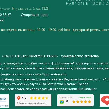
"ГОЛДЕН ГЕЙТ", 3Й 
НАПРОТИВ "МОИХ 
ульвар Энтузиастов д. 2, оф. В.3.23
0-33-67
Смотреть
на карте
С 23.06.2020
ый)
Время работы офиса:
понедельник-пятница: 10:00
:
понедельник-пятница: 10:00 – 19:00, суббота - дежурный режим, вос
воскресение: выходной
ООО «АГЕНТСТВО ФЛАГМАН ТРЕВЕЛ» – туристическое агентство
, размещённая на сайте, носит информационный характер и не являетс
 услуг в отелях, в том числе концепция питания, описанные на сайте, 
фединцеальности на сайте flagman-travel.ru
обработку персональных данных согласно Федеральному закону от 27.0
ты туристических услуг в ООО "Агентство Флагман Тревел"
опасности платежей через платежный сервис компании Uniteller