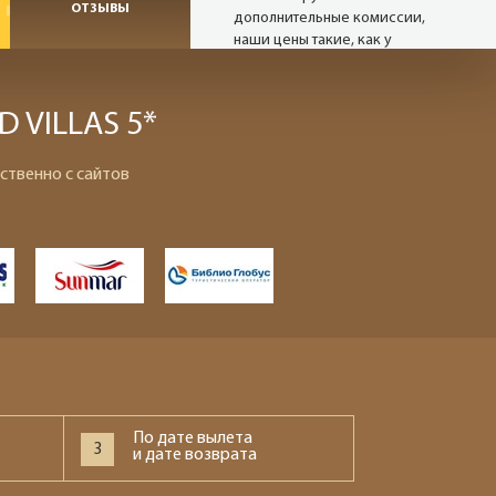
ОТЗЫВЫ
дополнительные комиссии,
наши цены такие, как у
туроператора, а при
проведении акций и немного
ниже.
D VILLAS 5*
ственно с сайтов
Надежные
туроператоры
В нашей базе 27 сайтов
надёжных операторов (хотя
можем опросить и 80). Мы
снимаем актуальные цены с
сайтов в режиме реального
времени.
Опытные
По дате вылета
3
и дате возврата
менеджеры