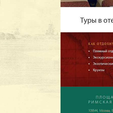
Туры в от
КАК ОТДОХН
Пляжный от
Экскурсион
Экзотически
Круизы
ПЛОЩА
РИМСКАЯ
109544, Москва, Б