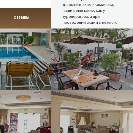
дополнительные комиссии,
наши цены такие, как у
туроператора, а при
ОТЗЫВЫ
проведении акций и немного
ниже.
Надежные
туроператоры
В нашей базе 27 сайтов
надёжных операторов (хотя
можем опросить и 80). Мы
снимаем актуальные цены с
сайтов в режиме реального
времени.
Опытные
менеджеры