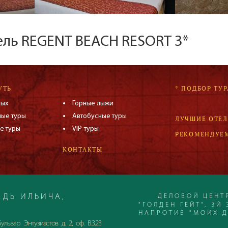
ель REGENT BEACH RESORT 3*
УТЬ
* ПОДБОР ТУР
дых
Горные лыжи
ные туры
Автобусные туры
ЛУЧШИЕ ОТЕ
е туры
VIP-туры
РЕКОМЕНДУЕ
КОНТАКТЫ
ДЕЛОВОЙ ЦЕНТ
ДЬ ИЛЬИЧА,
"ГОЛДЕН ГЕЙТ", 3Й 
НАПРОТИВ "МОИХ 
ульвар Энтузиастов д. 2, оф. В.3.23