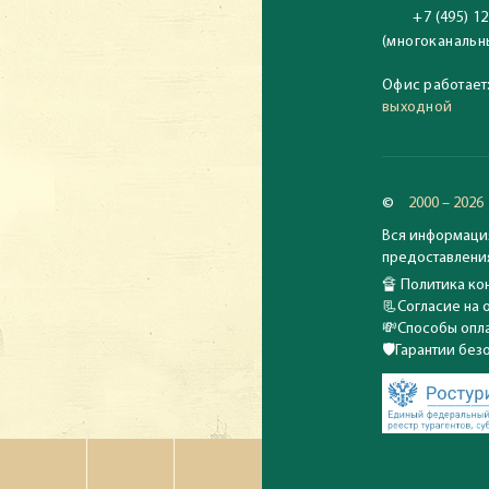
+7 (495) 12
(многоканальн
Офис работает
выходной
©
2000 – 2026
Вся информация
предоставления
🔏
Политика кон
📃
Согласие на 
💸
Способы опла
🛡️
Гарантии без