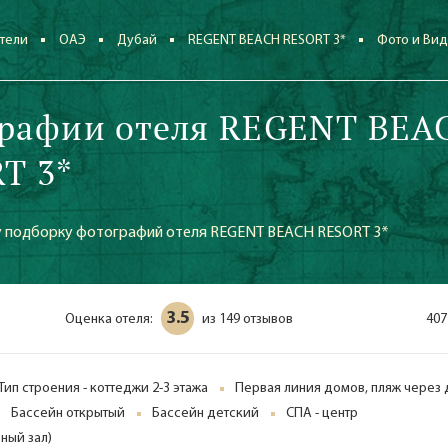
тели
ОАЭ
Дубай
REGENT BEACH RESORT 3*
Фото и Ви
рафии отеля REGENT BEA
T 3*
 подборку фотографий отеля REGENT BEACH RESORT 3*
3.5
Оценка отеля:
149 отзывов
407
из
Тип строения - коттеджи 2-3 этажа
Первая линия домов, пляж через 
Бассейн открытый
Бассейн детский
СПА - центр
ный зал)