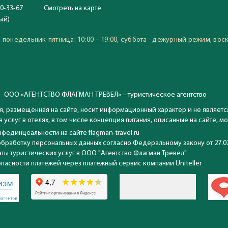
0-33-67
Смотреть
на карте
С 23.06.2020
ый)
Время работы офиса:
понедельник-пятница: 10:00
:
понедельник-пятница: 10:00 – 19:00, суббота - дежурный режим, вос
воскресение: выходной
ООО «АГЕНТСТВО ФЛАГМАН ТРЕВЕЛ» – туристическое агентство
, размещённая на сайте, носит информационный характер и не являетс
 услуг в отелях, в том числе концепция питания, описанные на сайте, 
фединцеальности на сайте flagman-travel.ru
обработку персональных данных согласно Федеральному закону от 27.0
ты туристических услуг в ООО "Агентство Флагман Тревел"
опасности платежей через платежный сервис компании Uniteller