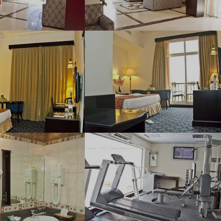
Наш девиз – «продаём то, что
видели сами». Наши
менеджеры проводят
регулярные инспекции отелей,
посещают семинары и
рекламные туры.
Мы проверяем
цены
Мы не продаём туры он-лайн.
Сначала наш менеджер
убедится в наличии тура по
указанной цене и только после
это связывается с клиентом.
Да! Это не современно, но зато
надёжно!